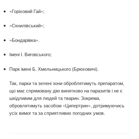
«Горіховий Гай»;
«Скнилівський»;
«Бондарівка».
Імені І. Виговського;
Парк імені Б. Хмельницького (Брюховичі).
Так, парки та зелені зони оброблятимуть препаратом,
що має спрямовану дію винятково на паразитів і не є
шкідливим для людей та тварин. Зокрема,
обровлятимуть засобом «Ципертрин», дотримуючись
усіх вимог та за сприятливих погодних умов.