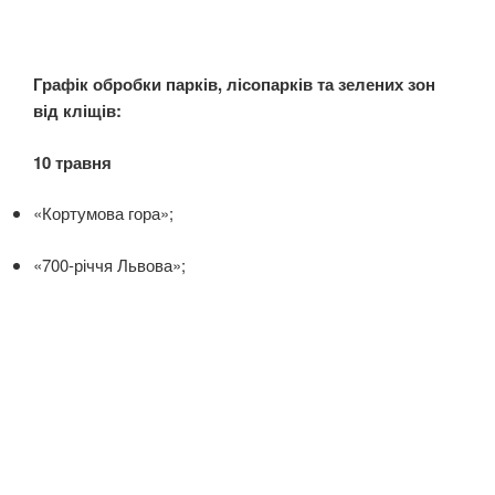
Графік обробки парків, лісопарків та зелених зон
від кліщів:
10 травня
«Кортумова гора»;
«700-річчя Львова»;