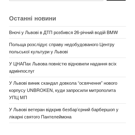
Останні новини
Вночі у Львові в ДТП розбився 26-річний водій BMW
Польща розслідує справу недобудованого Центру
польської культури у Львові
У ЦНАПах Львова повністю відновили надання всіх
адмінпослуг
У Львові виник скандал довкола “освячення” нового
корпусу UNBROKEN, куди запросили митрополита
УПЦ МП
У Львові ветеран відкрив безбар’єрний барбершоп у
лікарні святого Пантелеймона