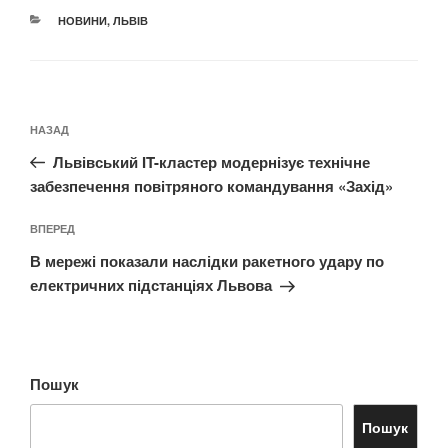
КАТЕГОРІЇ
НОВИНИ
,
ЛЬВІВ
Навігація
Попередній
НАЗАД
записів
запис:
Львівський IT-кластер модернізує технічне
забезпечення повітряного командування «Захід»
Наступний
ВПЕРЕД
запис
В мережі показали наслідки ракетного удару по
електричних підстанціях Львова
Пошук
Пошук