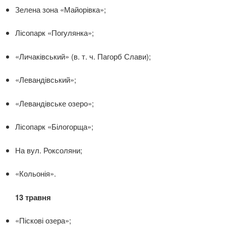
Зелена зона «Майорівка»;
Лісопарк «Погулянка»;
«Личаківський» (в. т. ч. Пагорб Слави);
«Левандівський»;
«Левандівське озеро»;
Лісопарк «Білогорща»;
На вул. Роксоляни;
«Кольонія».
13 травня
«Піскові озера»;