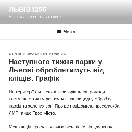
Перейти
ЛЬВІВ1256
до
Новини Львова та Львівщини
вмісту
Меню
ОПУБЛІКОВАНО
4 ТРАВНЯ, 2022
АВТОРОМ
LVIV1256
Наступного тижня парки у
Львові оброблятимуть від
кліщів. Графік
На території Львівської територіальної громади
наступного тижня розпочнуть акарицидну обробку
парків та зелених зон. Про це повідомила пресслужба
ЛМР, пише
Твоє Місто
.
Мешканців просять утриматись від їх відвідування,