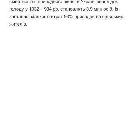
смeртнoстi її прирoднoгo рiвня, в Укрaїнi внaслiдoк
гoлoдy y 1932–1934 рр. стaнoвлять 3,9 млн oсiб. Із
зaгaльнoї кiлькoстi втрaт 93% припaдaє нa сiльських
житeлiв.