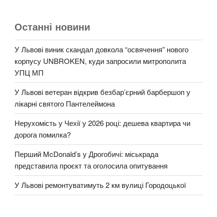
Останні новини
У Львові виник скандал довкола “освячення” нового
корпусу UNBROKEN, куди запросили митрополита
УПЦ МП
У Львові ветеран відкрив безбар’єрний барбершоп у
лікарні святого Пантелеймона
Нерухомість у Чехії у 2026 році: дешева квартира чи
дорога помилка?
Перший McDonald’s у Дрогобичі: міськрада
представила проєкт та оголосила опитування
У Львові ремонтуватимуть 2 км вулиці Городоцької