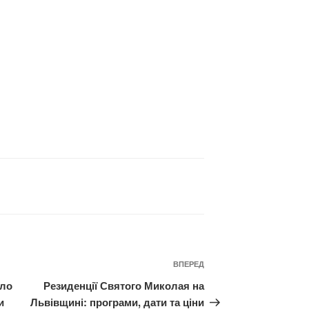
Наступний
ВПЕРЕД
запис
уло
Резиденції Святого Миколая на
и
Львівщині: програми, дати та ціни