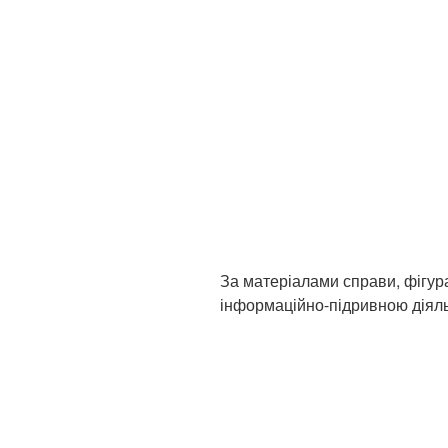
За матеріалами справи, фігур
інформаційно-підривною діяль