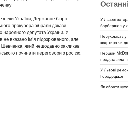
Останн
ченку.
езпеки України, Державне бюро
У Львові ветер
ьного прокурора зібрали докази
барбершоп у л
о народного депутата України. У
Нерухомість у 
 не вказано ім’я підозрюваного, але
квартира чи д
а Шевченка, який нещодавно закликав
ького починати переговори з росією.
Перший McDona
представила п
У Львові ремон
Городоцької
Як обрати кух