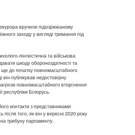
рокурора вручили підозрюваному
іжного заходу у вигляді тримання під
холого-лінгвістична та військова
вдавати шкоду обороноздатності та
и ще до початку повномасштабного
і він публікував недостовірну
 загрози повномасштабного вторгнення
ії республіки Білорусь.
його контакти з представниками
 після того, як він у вересні 2020 року
 на трибуну парламенту.