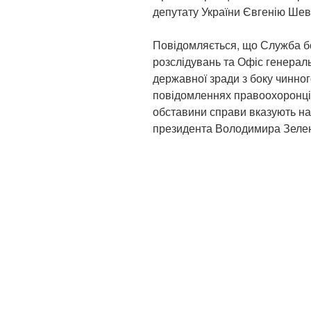
депутату України Євгенію Шев
Повідомляється, що Служба б
розслідувань та Офіс генерал
державної зради з боку чинног
повідомленнях правоохоронців
обставини справи вказують н
президента Володимира Зеленс