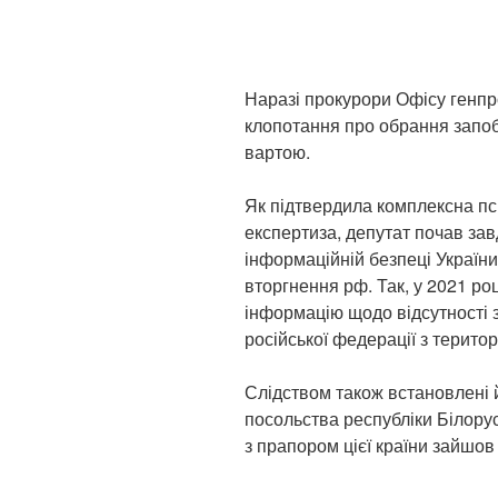
Наразі прокурори Офісу генп
клопотання про обрання запоб
вартою.
Як підтвердила комплексна пси
експертиза, депутат почав за
інформаційній безпеці Україн
вторгнення рф. Так, у 2021 роц
інформацію щодо відсутності
російської федерації з територ
Слідством також встановлені 
посольства республіки Білорусь
з прапором цієї країни зайшов