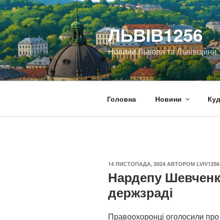
Перейти
до
ЛЬВІВ1256
вмісту
Новини Львова та Львівщини
Головна
Новини
Куд
ОПУБЛІКОВАНО
14 ЛИСТОПАДА, 2024
АВТОРОМ
LVIV1256
Нардепу Шевченк
держзраді
Правоохоронці оголосили про 