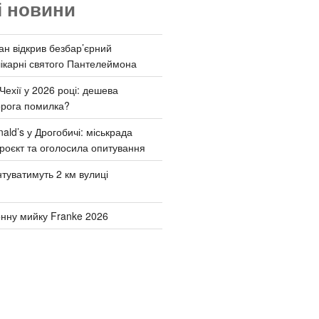
і новини
ан відкрив безбар’єрний
ікарні святого Пантелеймона
Чехії у 2026 році: дешева
орога помилка?
ld’s у Дрогобичі: міськрада
роєкт та оголосила опитування
туватимуть 2 км вулиці
онну мийку Franke 2026