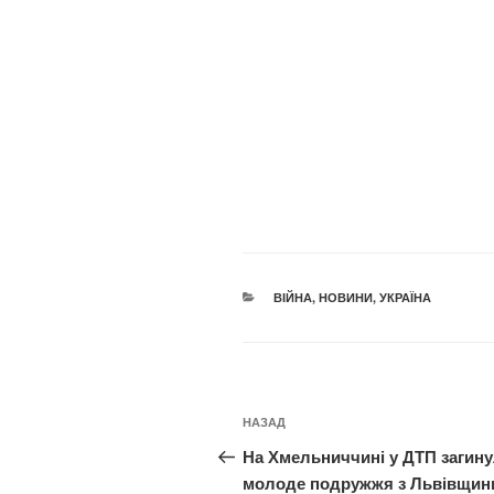
КАТЕГОРІЇ
ВІЙНА
,
НОВИНИ
,
УКРАЇНА
Навігація
Попередній
НАЗАД
записів
запис:
На Хмельниччині у ДТП загин
молоде подружжя з Львівщин