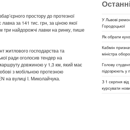
Останн
збар’єрного простору до протезної
У Львові ремон
вка за 141 тис. грн, за ціною якої
Городоцької
м три найдорожчі лавки на ринку, пише
Як обрати кух
Кабмін призна
нт житлового господарства та
міністра обор
ької ради оголосив тендер на
аршруту довжиною у 1,3 км, який має
Голову студент
підозрюють у 
Любові з мобільною протезною
на вулиці І. Миколайчука.
З 1 серпня ві
курсувати нов