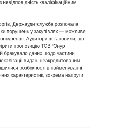
з невідповідність кваліфікаційним
оргів, Держаудитслужба розпочала
аки порушень у закупівлях — можливе
онкуренції. Аудитори встановили, що
вірити пропозицію ТОВ “Онур
ній бракувало даних щодо частини
локалізації видані неакредитованим
лишилися розбіжності в найменуванні
ічних характеристик, зокрема напруги