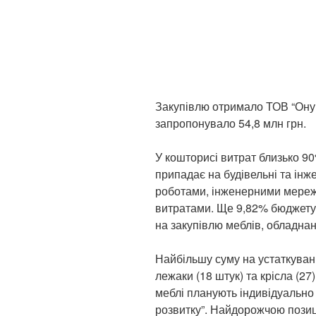
Закупівлю отримало ТОВ “Онур
запропонувало 54,8 млн грн.
У кошторисі витрат близько 9
припадає на будівельні та інж
роботами, інженерними мереж
витратами. Ще 9,82% бюджету
на закупівлю меблів, обладнан
Найбільшу суму на устаткуванн
лежаки (18 штук) та крісла (27
меблі планують індивідуально
розвитку”. Найдорожчою позиці