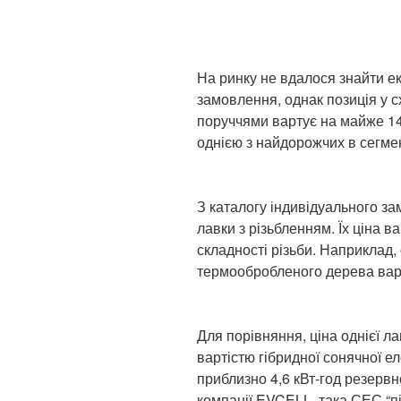
На ринку не вдалося знайти е
замовлення, однак позиція у с
поруччями вартує на майже 14 
однією з найдорожчих в сегмен
З каталогу індивідуального з
лавки з різьбленням. Їх ціна в
складності різьби. Наприклад,
термообробленого дерева варт
Для порівняння, ціна однієї л
вартістю гібридної сонячної ел
приблизно 4,6 кВт-год резервно
компанії EVCELL, така СЕС “пі