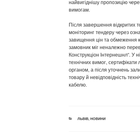
найвигіднішу пропозицію чере
вимогам.
Після завершення відкритих т
моніторинг тендеру через озн
завищення цін та обмеження к
замовник міг неналежно пере
Конструкціон Інтернешнл”. У 
технічних вимог, сертифікати 
органом, а після уточнень за
товару й невідповідність техн
кабелю.
КАТЕГОРІЇ
ЛЬВІВ
,
НОВИНИ