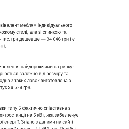
квівалент меблям індивідуального
хожому стилі, але зі спинкою та
тис. грн дешевше — 34 046 грн і є
ті.
амовлення найдорожчими на ринку є
аріюється залежно від розміру та
 одна з таких лавок виготовлена з
ує 36 579 грн.
авки типу 5 фактично співставна з
ектростанції на 5 кВт, яка забезпечує
ї енергії. Згідно з даними на сайті
д ключ” вартує 141 450 грн. Подібні