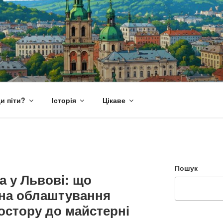
и піти?
Історія
Цікаве
Пошук
 у Львові: що
 на облаштування
остору до майстерні