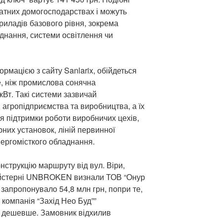
ватних домогосподарствах і можуть
риладів базового рівня, зокрема
днання, системи освітлення чи
формацією з сайту Sanlarix, обійдеться
е, ніж промислова сонячна
кВт. Такі системи зазвичай
 агропідприємства та виробництва, а їх
ля підтримки роботи виробничих цехів,
них установок, ліній первинної
нергомісткого обладнання.
нструкцію маршруту від вул. Віри,
майстерні UNBROKEN визнали ТОВ “Онур
 запропонувало 54,8 млн грн, попри те,
компанія “Захід Нео Буд””
н дешевше. Замовник відхилив