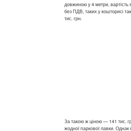
довжиною у 4 метри, вартість 
без ПДВ, таких у кошторисі та
тис. грн.
За такою ж ціною — 141 тис. г
жодної паркової лавки. Однак