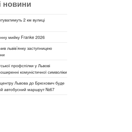
і новини
туватимуть 2 км вулиці
онну мийку Franke 2026
чив львів’янку заступницею
они
ської профспілки у Львові
поширенні комуністичної символіки
д центру Львова до Брюхович буде
ий автобусний маршрут №67