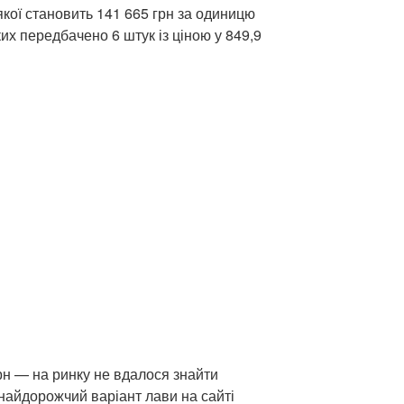
якої становить 141 665 грн за одиницю
ких передбачено 6 штук із ціною у 849,9
рн — на ринку не вдалося знайти
 найдорожчий варіант лави на сайті