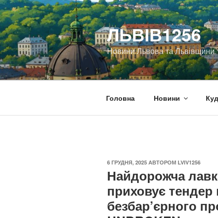
Перейти
до
ЛЬВІВ1256
вмісту
Новини Львова та Львівщини
Головна
Новини
Куд
ОПУБЛІКОВАНО
6 ГРУДНЯ, 2025
АВТОРОМ
LVIV1256
Найдорожча лавка
приховує тендер
безбар’єрного пр