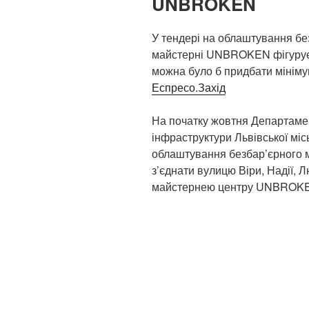
UNBROKEN
У тендері на облаштування бе
майстерні UNBROKEN фігурує ла
можна було б придбати мініму
Еспресо.Захід
На початку жовтня Департаме
інфраструктури Львівської міс
облаштування безбар’єрного м
з’єднати вулицю Віри, Надії, 
майстернею центру UNBROKEN 