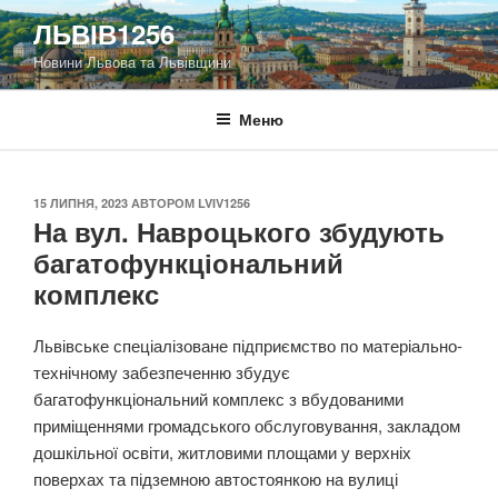
Перейти
ЛЬВІВ1256
до
Новини Львова та Львівщини
вмісту
Меню
ОПУБЛІКОВАНО
15 ЛИПНЯ, 2023
АВТОРОМ
LVIV1256
На вул. Навроцького збудують
багатофункціональний
комплекс
Львівське спеціалізоване підприємство по матеріально-
технічному забезпеченню збудує
багатофункціональний комплекс з вбудованими
приміщеннями громадського обслуговування, закладом
дошкільної освіти, житловими площами у верхніх
поверхах та підземною автостоянкою на вулиці