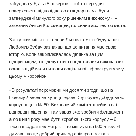
забудова у 6,7 та 8 поверхів – тобто середня
поверховість відповідно до стандартів, які були
затверджені минулого року рішенням виконкому», –
зазначив Антон Коломєйцев, головний архітектор міста.
Заступник міського голови Львова з містобудування
Любомир Зубач зазначив, що це питання має свою
історію. Коли закріплювалась ділянка за цим
підприємцем, то і депутати, і представники виконавчих
органів підіймали питання соціальної інфраструктури у
цьому мікрорайоні.
«В результаті перемовин ми досягли згоди, що на
Новому Львові на вулиці Героїв Крут буде добудовано
корпус ліцею № 80. Виконавчий комітет прийняв всі
відповідні рішення і там зараз вже зробили фундамент,
а до кінця року має бути коробка цього корпусу – 6
тисяч квадратних метрів – це мінімум на 500 дітей. Я
думаю, що це добрий приклад співпраці міста з