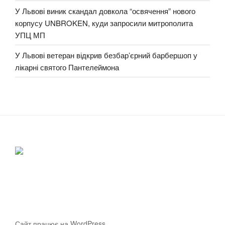
У Львові виник скандал довкола “освячення” нового
корпусу UNBROKEN, куди запросили митрополита
УПЦ МП
У Львові ветеран відкрив безбар’єрний барбершоп у
лікарні святого Пантелеймона
Сайт працює на WordPress