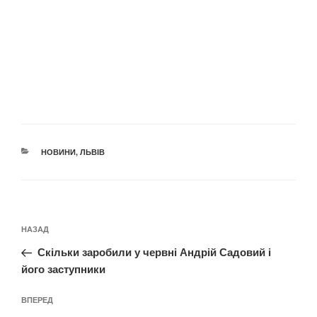
КАТЕГОРІЇ
НОВИНИ
,
ЛЬВІВ
Навігація
Попередній
НАЗАД
записів
запис:
Скільки заробили у червні Андрій Садовий і
його заступники
Наступний
ВПЕРЕД