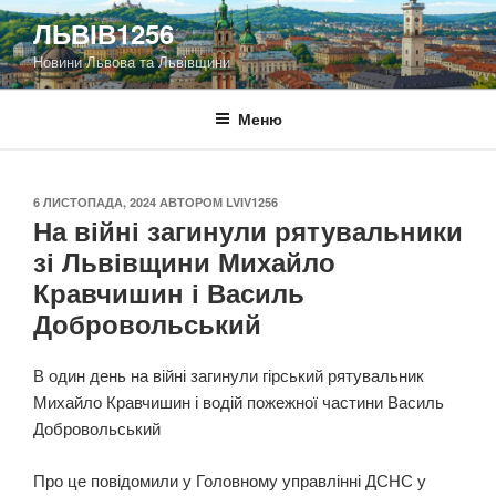
Перейти
ЛЬВІВ1256
до
Новини Львова та Львівщини
вмісту
Меню
ОПУБЛІКОВАНО
6 ЛИСТОПАДА, 2024
АВТОРОМ
LVIV1256
На війні загинули рятувальники
зі Львівщини Михайло
Кравчишин і Василь
Добровольський
В один день на війні загинули гірський рятувальник
Михайло Кравчишин і водій пожежної частини Василь
Добровольський
Про це повідомили у Головному управлінні ДСНС у