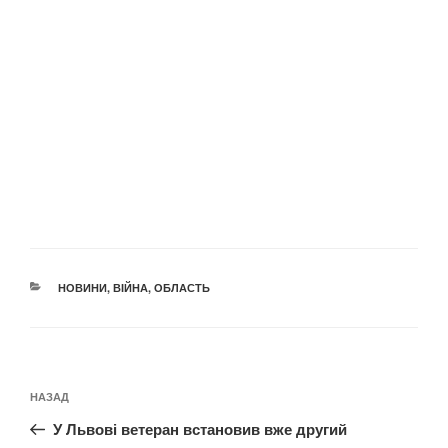
КАТЕГОРІЇ
НОВИНИ
,
ВІЙНА
,
ОБЛАСТЬ
Навігація
Попередній
НАЗАД
записів
запис:
У Львові ветеран встановив вже другий