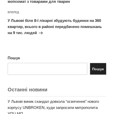
мопсомат з товарами для тварин
Наступний
ВПЕРЕД
запис
У Львові біля 8-ї лікарні збудують будинки на 360
квартир, всього в районі передбачено помешкань
на 9 тис. людей
Пошук
Пошук
Останні новини
У Львові виник скандал довкола “освячення” нового
корпусу UNBROKEN, куди запросили митрополита
УПЦ МП