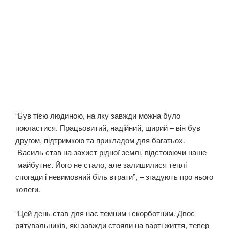
“Був тією людиною, на яку завжди можна було
покластися. Працьовитий, надійний, щирий – він був
другом, підтримкою та прикладом для багатьох.
Василь став на захист рідної землі, відстоюючи наше
майбутнє. Його не стало, але залишилися теплі
спогади і невимовний біль втрати”, – згадують про нього
колеги.
“Цей день став для нас темним і скорботним. Двоє
рятувальників, які завжди стояли на варті життя, тепер