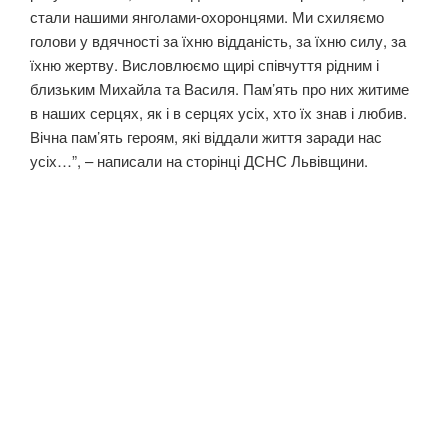
стали нашими янголами-охоронцями. Ми схиляємо
голови у вдячності за їхню відданість, за їхню силу, за
їхню жертву. Висловлюємо щирі співчуття рідним і
близьким Михайла та Василя. Пам’ять про них житиме
в наших серцях, як і в серцях усіх, хто їх знав і любив.
Вічна пам’ять героям, які віддали життя заради нас
усіх…”, – написали на сторінці ДСНС Львівщини.