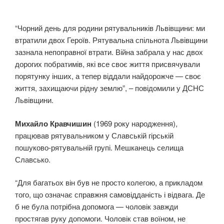
“Чорний день для родини рятувальників Львівщини: ми
втратили двох Героїв. Рятувальна спільнота Львівщини
зазнала непоправної втрати. Війна забрала у нас двох
дорогих побратимів, які все своє життя присвячували
порятунку інших, а тепер віддали найдорожче — своє
життя, захищаючи рідну землю”, – повідомили у ДСНС
Львівщини.
Михайло Кравчишин
(1969 року народження),
працював рятувальником у Славській гірській
пошуково-рятувальній групі. Мешканець селища
Славсько.
“Для багатьох він був не просто колегою, а прикладом
того, що означає справжня самовідданість і відвага. Де
б не була потрібна допомога — чоловік завжди
простягав руку допомоги. Чоловік став воїном, не