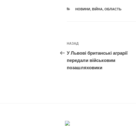
КАТЕГОРІЇ
НОВИНИ
,
ВІЙНА
,
ОБЛАСТЬ
Навігація
Попередній
НАЗАД
записів
запис:
У Львові британські аграрії
передали військовим
позашляховики