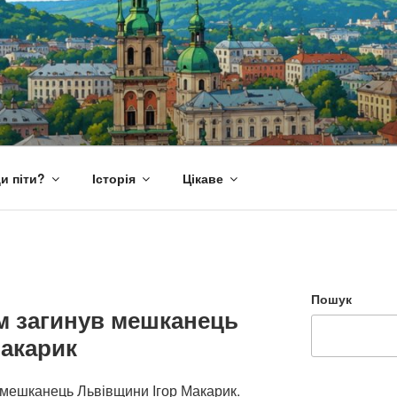
и піти?
Історія
Цікаве
Пошук
ом загинув мешканець
Макарик
в мешканець Львівщини Ігор Макарик.