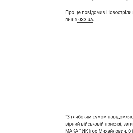
Про це повідомив Новострілищ
пише
032.ua
.
“З глибоким сумом повідомля
вірний військовій присязі, заг
МАКАРИК Ігор Михайлович, 31.0