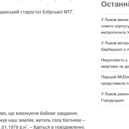
Останн
анський старостат Бібрської МТГ,
У Львові виник
нового корпус
митрополита 
У Львові ветер
барбершоп у л
Нерухомість у 
квартира чи д
Перший McDona
представила п
У Львові ремон
Городоцької
ємо, що виконуючи бойове завдання,
инув наш земляк, житель села Квітневе –
1.1979 р.н”, – йдеться в повідомленні.