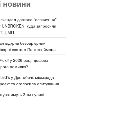
і новини
 скандал довкола “освячення”
у UNBROKEN, куди запросили
УПЦ МП
ан відкрив безбар’єрний
ікарні святого Пантелеймона
Чехії у 2026 році: дешева
орога помилка?
ld’s у Дрогобичі: міськрада
роєкт та оголосила опитування
туватимуть 2 км вулиці