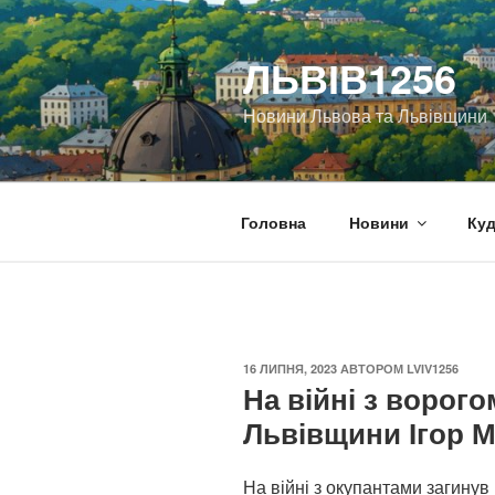
Перейти
до
ЛЬВІВ1256
вмісту
Новини Львова та Львівщини
Головна
Новини
Куд
ОПУБЛІКОВАНО
16 ЛИПНЯ, 2023
АВТОРОМ
LVIV1256
На війні з ворог
Львівщини Ігор 
На війні з окупантами загину