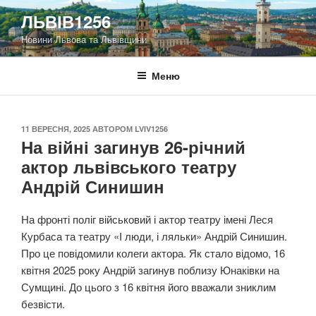
Перейти
ЛЬВІВ1256
до
Новини Львова та Львівщини
вмісту
Меню
ОПУБЛІКОВАНО
11 ВЕРЕСНЯ, 2025
АВТОРОМ
LVIV1256
На війні загинув 26-річний
актор львівського театру
Андрій Синишин
На фронті поліг військовий і актор театру імені Леся
Курбаса та театру «І люди, і ляльки» Андрій Синишин.
Про це повідомили колеги актора. Як стало відомо, 16
квітня 2025 року Андрій загинув поблизу Юнаківки на
Сумщині. До цього з 16 квітня його вважали зниклим
безвісти.