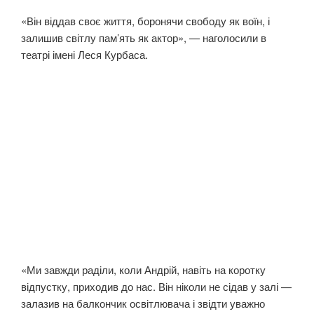
«Він віддав своє життя, боронячи свободу як воїн, і
залишив світлу пам’ять як актор», — наголосили в
театрі імені Леся Курбаса.
«Ми завжди раділи, коли Андрій, навіть на коротку
відпустку, приходив до нас. Він ніколи не сідав у залі —
залазив на балкончик освітлювача і звідти уважно