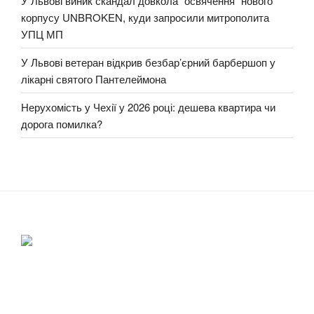
У Львові виник скандал довкола “освячення” нового
корпусу UNBROKEN, куди запросили митрополита
УПЦ МП
У Львові ветеран відкрив безбар’єрний барбершоп у
лікарні святого Пантелеймона
Нерухомість у Чехії у 2026 році: дешева квартира чи
дорога помилка?