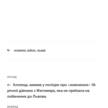
КАТЕГОРІЇ
НОВИНИ
,
ВІЙНА
,
ЛЬВІВ
Навігація
Попередній
НАЗАД
записів
запис:
Хлопець заявив у поліцію про «зникнення» 16-
річної дівчини з Житомира, яка не приїхала на
побачення до Львова
Наступний
ВПЕРЕД