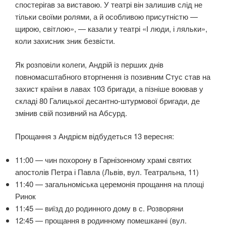
спостерігав за виставою. У театрі він залишив слід не
тільки своїми ролями, а й особливою присутністю —
щирою, світлою», — казали у театрі «І люди, і ляльки»,
коли захисник зник безвісти.
Як розповіли колеги, Андрій із перших днів
повномасштабного вторгнення із позивним Стус став на
захист країни в лавах 103 бригади, а пізніше воював у
складі 80 Галицької десантно-штурмової бригади, де
змінив свій позивний на Абсурд.
Прощання з Андрієм відбудеться 13 вересня:
11:00 — чин похорону в Гарнізонному храмі святих
апостолів Петра і Павла (Львів, вул. Театральна, 11)
11:40 — загальноміська церемонія прощання на площі
Ринок
11:45 — виїзд до родинного дому в с. Розворяни
12:45 — прощання в родинному помешканні (вул.