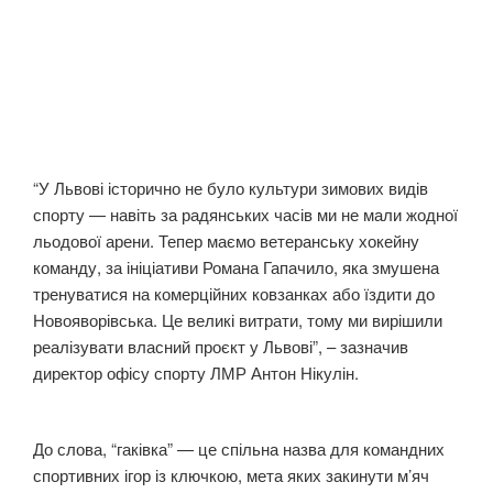
“У Львові історично не було культури зимових видів
спорту — навіть за радянських часів ми не мали жодної
льодової арени. Тепер маємо ветеранську хокейну
команду, за ініціативи Романа Гапачило, яка змушена
тренуватися на комерційних ковзанках або їздити до
Новояворівська. Це великі витрати, тому ми вирішили
реалізувати власний проєкт у Львові”, – зазначив
директор офісу спорту ЛМР Антон Нікулін.
До слова, “гаківка” — це спільна назва для командних
спортивних ігор із ключкою, мета яких закинути м’яч