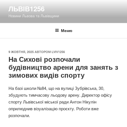
Перейти
ЛЬВІВ1256
до
Новини Львова та Львівщини
вмісту
Меню
ОПУБЛІКОВАНО
9 ЖОВТНЯ, 2025
АВТОРОМ
LVIV1256
На Сихові розпочали
будівництво арени для занять з
зимових видів спорту
На базі школи №84, що на вулиці Зубрівська, 30,
збудують тимчасову льодову арену. Директор офісу
спорту Львівської міської ради Антон Нікулін
оприлюднив візуалізацію проєкту. Роботи вже
розпочали.