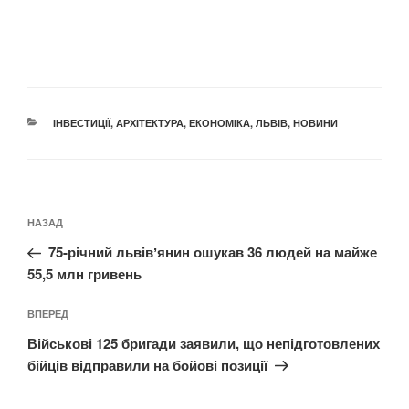
КАТЕГОРІЇ
ІНВЕСТИЦІЇ
,
АРХІТЕКТУРА
,
ЕКОНОМІКА
,
ЛЬВІВ
,
НОВИНИ
Навігація
Попередній
НАЗАД
записів
запис:
75-річний львівʼянин ошукав 36 людей на майже
55,5 млн гривень
Наступний
ВПЕРЕД
запис
Військові 125 бригади заявили, що непідготовлених
бійців відправили на бойові позиції