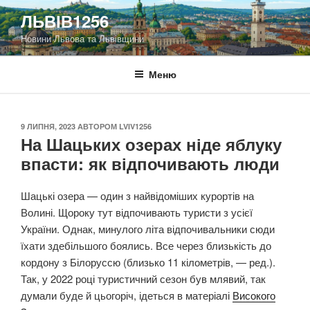
Перейти
ЛЬВІВ1256
до
Новини Львова та Львівщини
вмісту
Меню
ОПУБЛІКОВАНО
9 ЛИПНЯ, 2023
АВТОРОМ
LVIV1256
На Шацьких озерах ніде яблуку
впасти: як відпочивають люди
Шацькі озера — один з найвідоміших курортів на
Волині. Щороку тут відпочивають туристи з усієї
України. Однак, минулого літа відпочивальники сюди
їхати здебільшого боялись. Все через близькість до
кордону з Білоруссю (близько 11 кілометрів, — ред.).
Так, у 2022 році туристичний сезон був млявий, так
думали буде й цьогоріч, ідеться в матеріалі
Високого