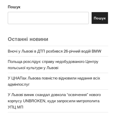
Пошук
Пошук
Останні новини
Вночі у Львові в ДТП розбився 26-річний водій BMW
Польща розслідує справу недобудованого Центру
польської культури у Львові
У ЦНАПах Львова повністю відновили надання всіх
адмінпослуг
У Львові виник скандал довкола “освячення” нового
корпусу UNBROKEN, куди запросили митрополита
УПЦ МП