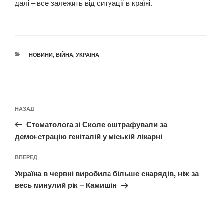
далі – все залежить від ситуації в країні.
КАТЕГОРІЇ
НОВИНИ
,
ВІЙНА
,
УКРАЇНА
Навігація
Попередній
НАЗАД
записів
запис:
Стоматолога зі Сколе оштрафували за
демонстрацію геніталій у міській лікарні
Наступний
ВПЕРЕД
запис
Україна в червні виробила більше снарядів, ніж за
весь минулий рік – Камишін