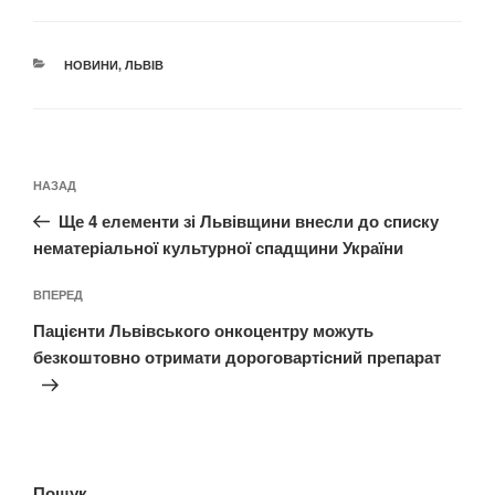
КАТЕГОРІЇ
НОВИНИ
,
ЛЬВІВ
Навігація
Попередній
НАЗАД
записів
запис:
Ще 4 елементи зі Львівщини внесли до списку
нематеріальної культурної спадщини України
Наступний
ВПЕРЕД
запис
Пацієнти Львівського онкоцентру можуть
безкоштовно отримати дороговартісний препарат
Пошук