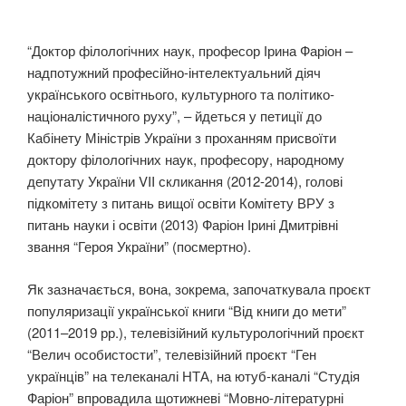
“Доктор філологічних наук, професор Ірина Фаріон –
надпотужний професійно-інтелектуальний діяч
українського освітнього, культурного та політико-
націоналістичного руху”, – йдеться у петиції до
Кабінету Міністрів України з проханням присвоїти
доктору філологічних наук, професору, народному
депутату України VII скликання (2012-2014), голові
підкомітету з питань вищої освіти Комітету ВРУ з
питань науки і освіти (2013) Фаріон Ірині Дмитрівні
звання “Героя України” (посмертно).
Як зазначається, вона, зокрема, започаткувала проєкт
популяризації української книги “Від книги до мети”
(2011–2019 рр.), телевізійний культурологічний проєкт
“Велич особистости”, телевізійний проєкт “Ген
українців” на телеканалі НТА, на ютуб-каналі “Студія
Фаріон” впровадила щотижневі “Мовно-літературні