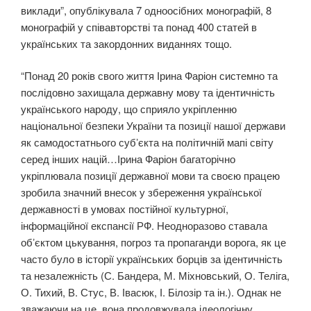
виклади”, опублікувала 7 одноосібних монографій, 8
монографій у співавторстві та понад 400 статей в
українських та закордонних виданнях тощо.
“Понад 20 років свого життя Ірина Фаріон системно та
послідовно захищала державну мову та ідентичність
українського народу, що сприяло укріпленню
національної безпеки України та позиції нашої держави
як самодостатнього субʼєкта на політичній мапі світу
серед інших націй…Ірина Фаріон багаторічно
укріплювала позиції державної мови та своєю працею
зробила значний внесок у збереження української
державності в умовах постійної культурної,
інформаційної експансії РФ. Неодноразово ставала
обʼєктом цькування, погроз та пропаганди ворога, як це
часто було в історії українських борців за ідентичність
та незалежність (С. Бандера, М. Міхновський, О. Теліга,
О. Тихий, В. Стус, В. Івасюк, І. Білозір та ін.). Однак не
зважаючи на це, вона продовжувала ідеологічну