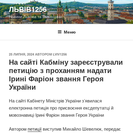
Перейти
ЛЬВІВ1256
до
Новини Львова та Львівщини
вмісту
Меню
ОПУБЛІКОВАНО
25 ЛИПНЯ, 2024
АВТОРОМ
LVIV1256
На сайті Кабміну зареєстрували
петицію з проханням надати
Ірині Фаріон звання Героя
України
На сайті Кабінету Міністрів України з’явилася
електронна петиція про присвоєння ексдепутатці й
мовознавиці Ірині Фаріон звання Героя України
Автором
петиції
виступив Михайло Шевелюк, передає