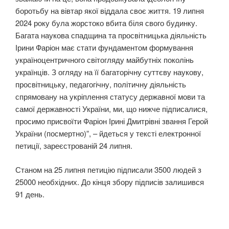
боротьбу на вівтар якої віддала своє життя. 19 липня
2024 року була жорстоко вбита біля свого будинку.
Багата наукова спадщина та просвітницька діяльність
Ірини Фаріон має стати фундаментом формування
україноцентричного світогляду майбутніх поколінь
українців. З огляду на її багаторічну суттєву наукову,
просвітницьку, педагогічну, політичну діяльність
спрямовану на укріплення статусу державної мови та
самої державності України, ми, що нижче підписалися,
просимо присвоїти Фаріон Ірині Дмитрівні звання Герой
України (посмертно)”, – йдеться у тексті електронної
петиції, зареєстрованій 24 липня.
Станом на 25 липня петицію підписали 3500 людей з
25000 необхідних. До кінця збору підписів залишився
91 день.