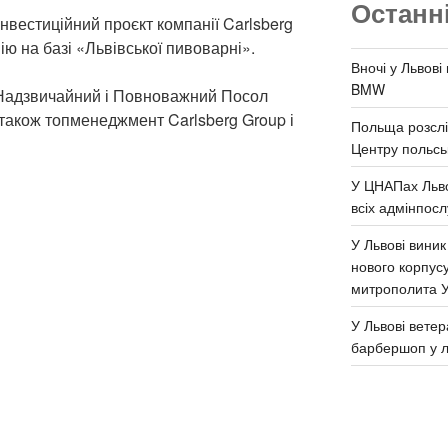
Останн
нвестиційний проєкт компанії Carlsberg
ію на базі «Львівської пивоварні».
Вночі у Львові
BMW
а Надзвичайний і Повноважний Посол
а також топменеджмент Carlsberg Group і
Польща розслі
Центру польськ
У ЦНАПах Льво
всіх адмінпосл
У Львові виник
нового корпус
митрополита 
У Львові ветер
барбершоп у л