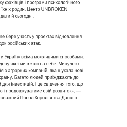
у фахівців і програми психологічного
та їхніх родин. Центр UNBROKEN
дати й сьогодні.
ine бере участь у проєктах відновлення
ок російських атак.
ти Україну всіма можливими способами.
дову якої ми взяли на себе. Минулого
ія з аграрних компаній, яка шукала нові
Україну. Багато людей приїжджають до
для інвестицій. І це свідчення того, що
ою і продовжуватиме свій розвиток», —
новажний Посол Королівства Данія в