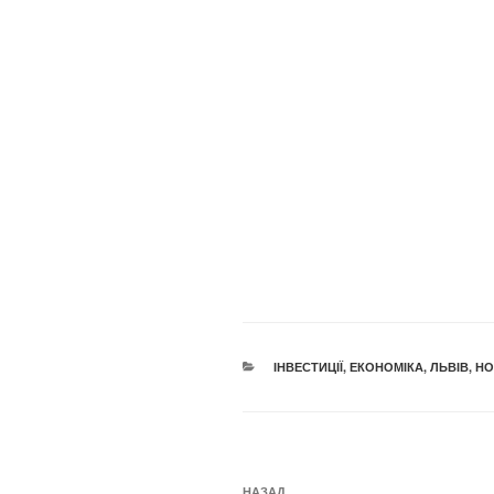
КАТЕГОРІЇ
ІНВЕСТИЦІЇ
,
ЕКОНОМІКА
,
ЛЬВІВ
,
НО
Навігація
НАЗАД