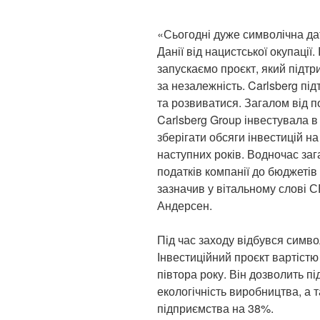
«Сьогодні дуже символічна да
Данії від нацистської окупації
запускаємо проєкт, який підтри
за незалежність. Carlsberg пі
та розвиватися. Загалом від 
Carlsberg Group інвестувала в 
зберігати обсяги інвестицій н
наступних років. Водночас за
податків компанії до бюджетів
зазначив у вітальному слові 
Андерсен.
Під час заходу відбувся символ
Інвестиційний проєкт вартіст
півтора року. Він дозволить п
екологічність виробництва, а 
підприємства на 38%.