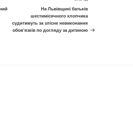
Наступний
запис
ний
На Львівщині батьків
шестимісячного хлопчика
судитимуть за злісне невиконання
обов’язків по догляду за дитиною