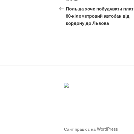
Попередній
записів
запис:
Польща хоче побудувати плат
80-кілометровий автобан від
кордону до Львова
Сайт працює на WordPress