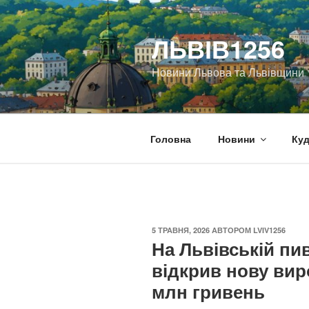
Перейти
до
ЛЬВІВ1256
вмісту
Новини Львова та Львівщини
Головна
Новини
Куд
ОПУБЛІКОВАНО
5 ТРАВНЯ, 2026
АВТОРОМ
LVIV1256
На Львівській пи
відкрив нову вир
млн гривень