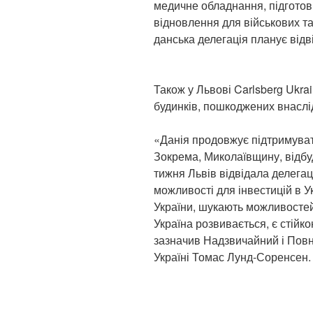
медичне обладнання, підготовк
відновлення для військових 
данська делегація планує відві
Також у Львові Carlsberg Ukra
будинків, пошкоджених внаслід
«Данія продовжує підтримува
Зокрема, Миколаївщину, відбу
тижня Львів відвідала делегац
можливості для інвестицій в 
України, шукають можливостей 
Україна розвивається, є стійк
зазначив Надзвичайний і Пов
Україні Томас Лунд-Соренсен.