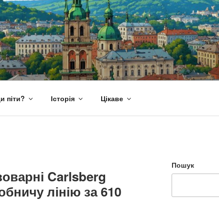
и піти?
Історія
Цікаве
Пошук
воварні Carlsberg
обничу лінію за 610