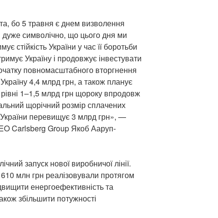
та, бо 5 травня є днем визволення
. І дуже символічно, що цього дня ми
мує стійкість України у час її боротьби
дтримує Україну і продовжує інвестувати
початку повномасштабного вторгнення
Україну 4,4 млрд грн, а також планує
а рівні 1–1,5 млрд грн щороку впродовж
гальний щорічний розмір сплачених
 України перевищує 3 млрд грн», —
СEO Carlsberg Group Якоб Ааруп-
ічний запуск нової виробничої лінії.
ю 610 млн грн реалізовували протягом
ідвищити енергоефективність та
також збільшити потужності