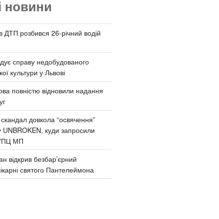
і новини
 в ДТП розбився 26-річний водій
дує справу недобудованого
ої культури у Львові
ва повністю відновили надання
уг
 скандал довкола “освячення”
у UNBROKEN, куди запросили
УПЦ МП
ан відкрив безбар’єрний
ікарні святого Пантелеймона