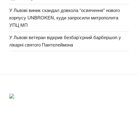
У Львові виник скандал довкола “освячення” нового
корпусу UNBROKEN, куди запросили митрополита
УПЦ МП
У Львові ветеран відкрив безбар’єрний барбершоп у
лікарні святого Пантелеймона