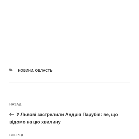
КАТЕГОРІЇ
НОВИНИ
,
ОБЛАСТЬ
Навігація
Попередній
НАЗАД
записів
запис:
У Львові застрелили Андрія Парубія: ве, що
відомо на цю хвилину
Наступний
ВПЕРЕД