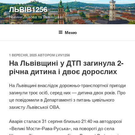
Перейти
ЛЬВІВ1256
до
Новини Львова та Львівщини
вмісту
Меню
ОПУБЛІКОВАНО
1 ВЕРЕСНЯ, 2025
АВТОРОМ
LVIV1256
На Львівщині у ДТП загинула 2-
річна дитина і двоє дорослих
На Львівщині внаслідок дорожньо-транспортної пригоди
загинули троє осіб, серед них — дитина двох років. Про
це повідомили в Департаменті з питань цивільного
захисту Львівської ОВА.
Аварія сталася 31 серпня близько 21:40 на автодорозі
«Великі Мости–Рава-Руська», на повороті до села