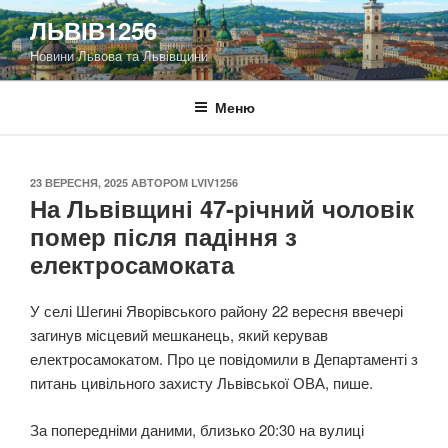
Перейти
ЛЬВІВ1256
до
Новини Львова та Львівщини
вмісту
Меню
ОПУБЛІКОВАНО
23 ВЕРЕСНЯ, 2025
АВТОРОМ
LVIV1256
На Львівщині 47-річний чоловік
помер після падіння з
електросамоката
У селі Шегині Яворівського району 22 вересня ввечері
загинув місцевий мешканець, який керував
електросамокатом. Про це повідомили в Департаменті з
питань цивільного захисту Львівської ОВА, пише.
За попередніми даними, близько 20:30 на вулиці