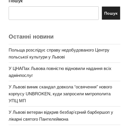
Пошук
Пошук
Останні новини
Польща розслідує справу недобудованого Центру
польської культури у Львові
У ЦНАПах Львова повністю відновили надання всіх
адмінпослуг
У Львові виник скандал довкола “освячення” нового
корпусу UNBROKEN, куди запросили митрополита
УПЦ МП
У Львові ветеран відкрив безбар’єрний барбершоп у
лікарні святого Пантелеймона