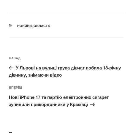
КАТЕГОРІЇ
НОВИНИ
,
ОБЛАСТЬ
Навігація
Попередній
НАЗАД
записів
запис:
У Львові на вулиці група дівчат побила 18-річну
дівчину, знімаючи відео
Наступний
ВПЕРЕД
запис
Нові iPhone 17 та партію електронних сигарет
зупинили прикордонники у Краківці