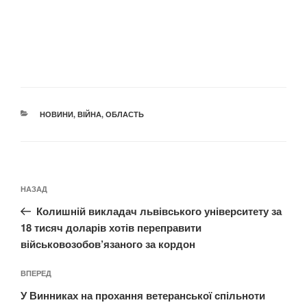
КАТЕГОРІЇ
НОВИНИ
,
ВІЙНА
,
ОБЛАСТЬ
Навігація
Попередній
НАЗАД
записів
запис:
Колишній викладач львівського університету за
18 тисяч доларів хотів переправити
військовозобов’язаного за кордон
Наступний
ВПЕРЕД
запис
У Винниках на прохання ветеранської спільноти