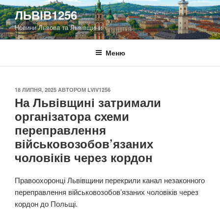
Перейти
ЛЬВІВ1256
до
Новини Львова та Львівщини
вмісту
Меню
ОПУБЛІКОВАНО
18 ЛИПНЯ, 2025
АВТОРОМ
LVIV1256
На Львівщині затримали
організатора схеми
переправлення
військовозобов’язаних
чоловіків через кордон
Правоохоронці Львівщини перекрили канал незаконного
переправлення військовозобов’язаних чоловіків через
кордон до Польщі.