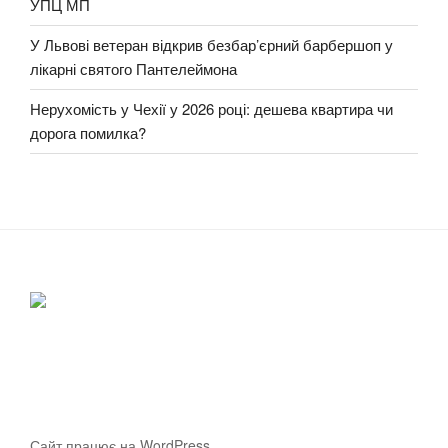
УПЦ МП
У Львові ветеран відкрив безбар’єрний барбершоп у
лікарні святого Пантелеймона
Нерухомість у Чехії у 2026 році: дешева квартира чи
дорога помилка?
Сайт працює на WordPress