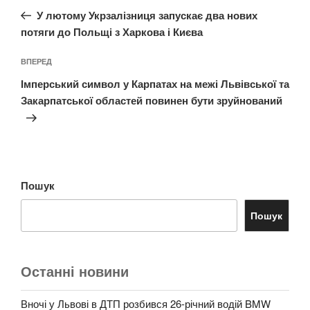
записів
запис:
У лютому Укрзалізниця запускає два нових
потяги до Польщі з Харкова і Києва
Наступний
ВПЕРЕД
запис
Імперський символ у Карпатах на межі Львівської та
Закарпатської областей повинен бути зруйнований
Пошук
Пошук
Останні новини
Вночі у Львові в ДТП розбився 26-річний водій BMW