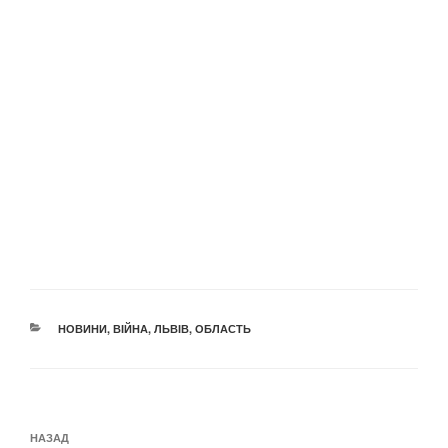
КАТЕГОРІЇ
НОВИНИ
,
ВІЙНА
,
ЛЬВІВ
,
ОБЛАСТЬ
Навігація
Попередній
НАЗАД