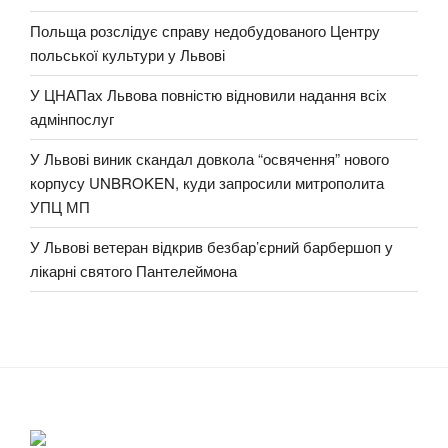
Польща розслідує справу недобудованого Центру
польської культури у Львові
У ЦНАПах Львова повністю відновили надання всіх
адмінпослуг
У Львові виник скандал довкола “освячення” нового
корпусу UNBROKEN, куди запросили митрополита
УПЦ МП
У Львові ветеран відкрив безбар’єрний барбершоп у
лікарні святого Пантелеймона