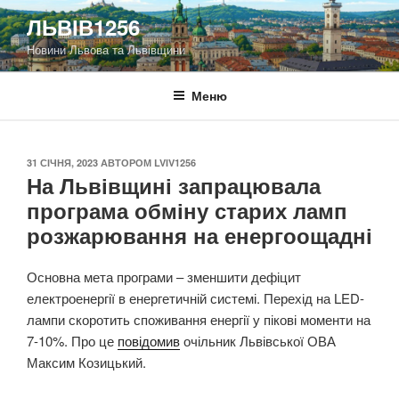
Перейти
ЛЬВІВ1256
до
Новини Львова та Львівщини
вмісту
Меню
ОПУБЛІКОВАНО
31 СІЧНЯ, 2023
АВТОРОМ
LVIV1256
На Львівщині запрацювала
програма обміну старих ламп
розжарювання на енергоощадні
Основна мета програми – зменшити дефіцит
електроенергії в енергетичній системі. Перехід на LED-
лампи скоротить споживання енергії у пікові моменти на
7-10%. Про це
повідомив
очільник Львівської ОВА
Максим Козицький.