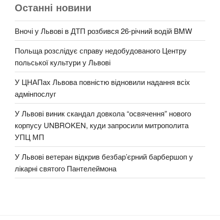
Останні новини
Вночі у Львові в ДТП розбився 26-річний водій BMW
Польща розслідує справу недобудованого Центру
польської культури у Львові
У ЦНАПах Львова повністю відновили надання всіх
адмінпослуг
У Львові виник скандал довкола “освячення” нового
корпусу UNBROKEN, куди запросили митрополита
УПЦ МП
У Львові ветеран відкрив безбар’єрний барбершоп у
лікарні святого Пантелеймона