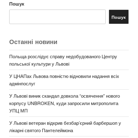
Пошук
Пошук
Останні новини
Польща розслідує справу недобудованого Центру
польської культури у Львові
У ЦНАПах Львова повністю відновили надання всіх
адмінпослуг
У Львові виник скандал довкола “освячення” нового
корпусу UNBROKEN, куди запросили митрополита
УПЦ МП
У Львові ветеран відкрив безбар’єрний барбершоп у
лікарні святого Пантелеймона