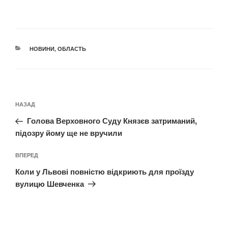
КАТЕГОРІЇ
НОВИНИ
,
ОБЛАСТЬ
Навігація
Попередній
НАЗАД
записів
запис:
Голова Верховного Суду Князєв затриманий,
підозру йому ще не вручили
Наступний
ВПЕРЕД
запис
Коли у Львові повністю відкриють для проїзду
вулицю Шевченка