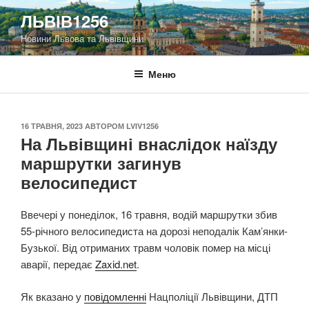
Перейти
ЛЬВІВ1256
до
Новини Львова та Львівщини
вмісту
Меню
ОПУБЛІКОВАНО
16 ТРАВНЯ, 2023
АВТОРОМ
LVIV1256
На Львівщині внаслідок наїзду
маршрутки загинув
велосипедист
Ввечері у понеділок, 16 травня, водій маршрутки збив
55-річного велосипедиста на дорозі неподалік Кам’янки-
Бузької. Від отриманих травм чоловік помер на місці
аварії, передає
Zaxid.net
.
Як вказано у
повідомленні
Нацполіції Львівщини, ДТП