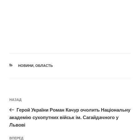
КАТЕГОРІЇ
НОВИНИ
,
ОБЛАСТЬ
Навігація
Попередній
НАЗАД
записів
запис:
Герой України Роман Качур очолить Національну
академію сухопутних військ ім. Сагайдачного у
Львові
Наступний
ВПЕРЕД