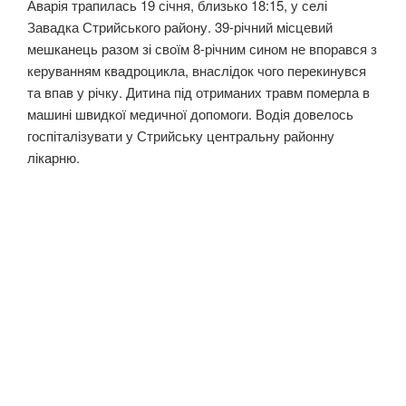
Аварія трапилась 19 січня, близько 18:15, у селі
Завадка Стрийського району. 39-річний місцевий
мешканець разом зі своїм 8-річним сином не впорався з
керуванням квадроцикла, внаслідок чого перекинувся
та впав у річку. Дитина під отриманих травм померла в
машині швидкої медичної допомоги. Водія довелось
госпіталізувати у Стрийську центральну районну
лікарню.