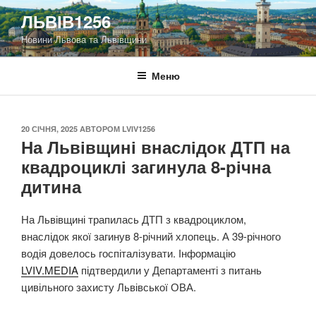
Перейти
ЛЬВІВ1256
до
Новини Львова та Львівщини
вмісту
Меню
ОПУБЛІКОВАНО
20 СІЧНЯ, 2025
АВТОРОМ
LVIV1256
На Львівщині внаслідок ДТП на
квадроциклі загинула 8-річна
дитина
На Львівщині трапилась ДТП з квадроциклом,
внаслідок якої загинув 8-річний хлопець. А 39-річного
водія довелось госпіталізувати. Інформацію
LVIV.MEDIA
підтвердили у Департаменті з питань
цивільного захисту Львівської ОВА.