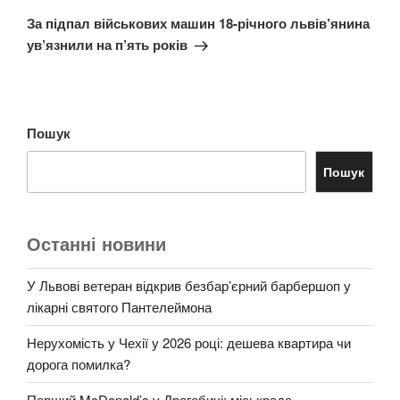
запис
За підпал військових машин 18-річного львів’янина
ув’язнили на п’ять років
Пошук
Пошук
Останні новини
У Львові ветеран відкрив безбар’єрний барбершоп у
лікарні святого Пантелеймона
Нерухомість у Чехії у 2026 році: дешева квартира чи
дорога помилка?
Перший McDonald’s у Дрогобичі: міськрада