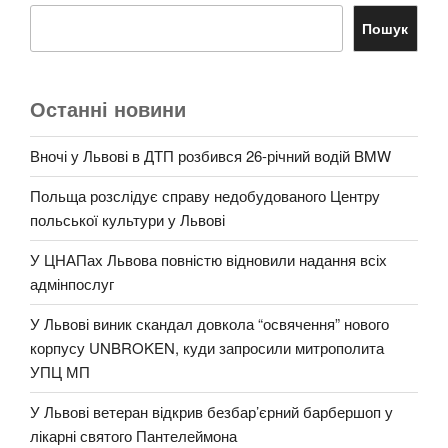
Пошук
Останні новини
Вночі у Львові в ДТП розбився 26-річний водій BMW
Польща розслідує справу недобудованого Центру
польської культури у Львові
У ЦНАПах Львова повністю відновили надання всіх
адмінпослуг
У Львові виник скандал довкола “освячення” нового
корпусу UNBROKEN, куди запросили митрополита
УПЦ МП
У Львові ветеран відкрив безбар’єрний барбершоп у
лікарні святого Пантелеймона