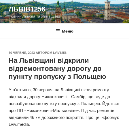
Перейти
ЛЬВІВ1256
до
Новини Львова та Львівщини
вмісту
Меню
ОПУБЛІКОВАНО
30 ЧЕРВНЯ, 2023
АВТОРОМ
LVIV1256
На Львівщині відкрили
відремонтовану дорогу до
пункту пропуску з Польщею
У п’ятницю, 30 червня, на Львівщині після ремонту
відкрили дорогу Нижанковичі – Самбір, що веде до
новозбудованого пункту пропуску з Польщею. Йдеться
про ПП «Нижанковичі-Мальховіце». Під час ремонтів
відновили 46 км дорожнього покриття. Про це інформує
Lviv.media
.