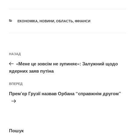
КАТЕГОРІЇ
ЕКОНОМІКА
,
НОВИНИ
,
ОБЛАСТЬ
,
ФІНАНСИ
Навігація
Попередній
НАЗАД
записів
запис:
«Мене це зовсім не зупиняє»: Залужний щодо
ядерних заяв путіна
Наступний
ВПЕРЕД
запис
Прем’єр Грузії назвав Орбана “справжнім другом”
Пошук