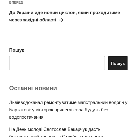
Наступний
ВПЕРЕД
запис
До України йде новий циклон, який проходитиме
через західні області
Пошук
Пошук
Останні новини
Львівводоканал ремонтуватиме магістральний водогін у
Бартатові: у вівторок прилеглі села будуть без
водопостачання
На День молоді Святослав Вакарчук дасть
безкоштовний концерт у Стрийському парку