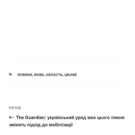
КАТЕГОРІЇ
НОВИНИ
,
МОВА
,
ОБЛАСТЬ
,
ЦІКАВЕ
Навігація
Попередній
НАЗАД
записів
запис:
The Guardian: український уряд вже цього тижня
змінить підхід до мобілізації