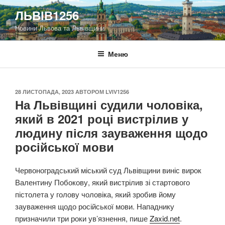
Перейти
ЛЬВІВ1256
до
Новини Львова та Львівщини
вмісту
Меню
ОПУБЛІКОВАНО
28 ЛИСТОПАДА, 2023
АВТОРОМ
LVIV1256
На Львівщині судили чоловіка,
який в 2021 році вистрілив у
людину після зауваження щодо
російської мови
Червоноградський міський суд Львівщини виніс вирок
Валентину Побокову, який вистрілив зі стартового
пістолета у голову чоловіка, який зробив йому
зауваження щодо російської мови. Нападнику
призначили три роки ув’язнення, пише
Zaxid.net
.