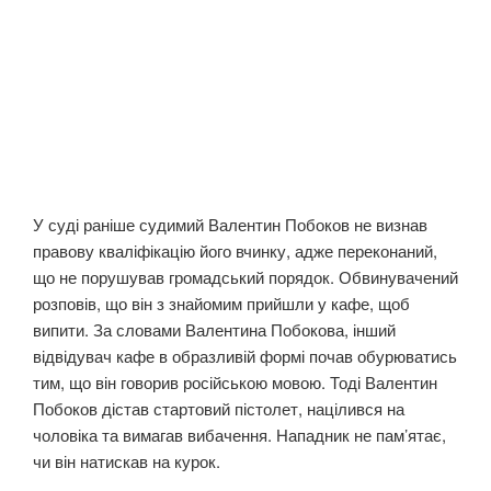
У суді раніше судимий Валентин Побоков не визнав
правову кваліфікацію його вчинку, адже переконаний,
що не порушував громадський порядок. Обвинувачений
розповів, що він з знайомим прийшли у кафе, щоб
випити. За словами Валентина Побокова, інший
відвідувач кафе в образливій формі почав обурюватись
тим, що він говорив російською мовою. Тоді Валентин
Побоков дістав стартовий пістолет, націлився на
чоловіка та вимагав вибачення. Нападник не пам’ятає,
чи він натискав на курок.