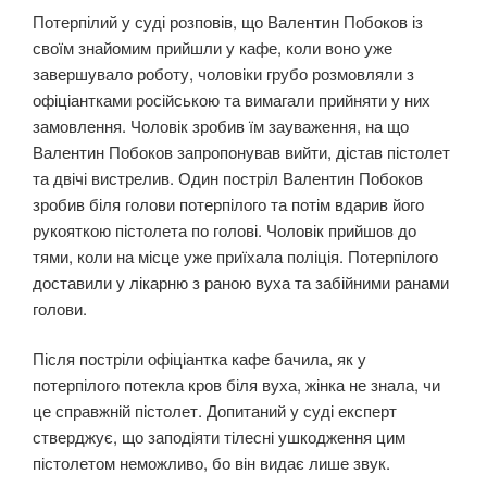
Потерпілий у суді розповів, що Валентин Побоков із
своїм знайомим прийшли у кафе, коли воно уже
завершувало роботу, чоловіки грубо розмовляли з
офіціантками російською та вимагали прийняти у них
замовлення. Чоловік зробив їм зауваження, на що
Валентин Побоков запропонував вийти, дістав пістолет
та двічі вистрелив. Один постріл Валентин Побоков
зробив біля голови потерпілого та потім вдарив його
рукояткою пістолета по голові. Чоловік прийшов до
тями, коли на місце уже приїхала поліція. Потерпілого
доставили у лікарню з раною вуха та забійними ранами
голови.
Після постріли офіціантка кафе бачила, як у
потерпілого потекла кров біля вуха, жінка не знала, чи
це справжній пістолет. Допитаний у суді експерт
стверджує, що заподіяти тілесні ушкодження цим
пістолетом неможливо, бо він видає лише звук.