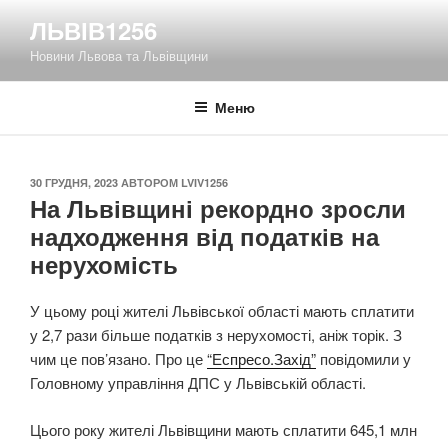
Перейти
ЛЬВІВ1256
до
Новини Львова та Львівщини
вмісту
Меню
ОПУБЛІКОВАНО
30 ГРУДНЯ, 2023
АВТОРОМ
LVIV1256
На Львівщині рекордно зросли
надходження від податків на
нерухомість
У цьому році жителі Львівської області мають сплатити
у 2,7 рази більше податків з нерухомості, аніж торік. З
чим це пов’язано. Про це
“Еспресо.Захід”
повідомили у
Головному управління ДПС у Львівській області.
Цього року жителі Львівщини мають сплатити 645,1 млн