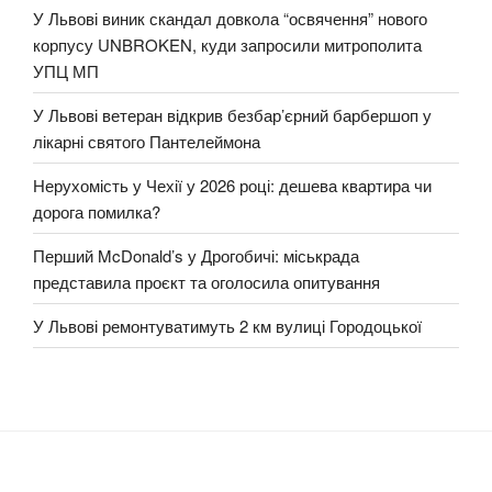
У Львові виник скандал довкола “освячення” нового
корпусу UNBROKEN, куди запросили митрополита
УПЦ МП
У Львові ветеран відкрив безбар’єрний барбершоп у
лікарні святого Пантелеймона
Нерухомість у Чехії у 2026 році: дешева квартира чи
дорога помилка?
Перший McDonald’s у Дрогобичі: міськрада
представила проєкт та оголосила опитування
У Львові ремонтуватимуть 2 км вулиці Городоцької