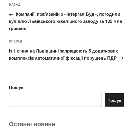
Навігація
Попередній
НАЗАД
записів
запис:
Компанії, пов’язаній з «Інтергал Буд», погодили
купівлю Львівського ювелірного заводу за 185 млн
гривень
Наступний
ВПЕРЕД
запис
Із 1 січня на Львівщині запрацюють 5 додаткових
комплексів автоматичної фіксації порушень ПДР
Пошук
Пошук
Останні новини