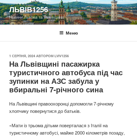
Перейти
ЛЬВІВ1256
до
Новини Львова та Львівщини
вмісту
Меню
ОПУБЛІКОВАНО
1 СЕРПНЯ, 2024
АВТОРОМ
LVIV1256
На Львівщині пасажирка
туристичного автобуса під час
зупинки на АЗС забула у
вбиральні 7-річного сина
На Львівщині правоохоронці допомогли 7-річному
хлопчику повернутися до батьків.
«Мати із трьома дітьми поверталася з Італії на
туристичному автобусі, майже 2000 кілометрів позаду,