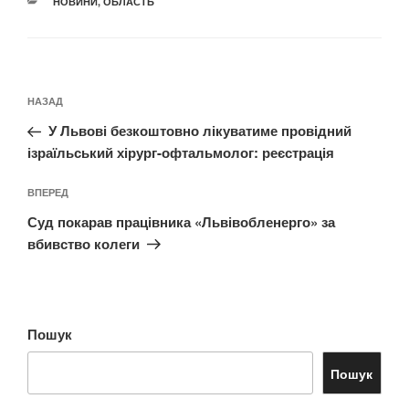
КАТЕГОРІЇ
НОВИНИ
,
ОБЛАСТЬ
Навігація
Попередній
НАЗАД
записів
запис:
У Львові безкоштовно лікуватиме провідний
ізраїльський хірург-офтальмолог: реєстрація
Наступний
ВПЕРЕД
запис
Суд покарав працівника «Львівобленерго» за
вбивство колеги
Пошук
Пошук