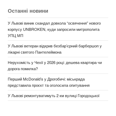
Останні новини
У Львові виник скандал довкола “освячення” нового
корпусу UNBROKEN, куди запросили митрополита
УПЦ МП
У Львові ветеран відкрив безбар’єрний барбершоп у
лікарні святого Пантелеймона
Нерухомість у Чехії у 2026 році: дешева квартира чи
дорога помилка?
Перший McDonald’s у Дрогобичі: міськрада
представила проєкт та оголосила опитування
У Львові ремонтуватимуть 2 км вулиці Городоцької