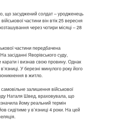
мо, що засуджений солдат – уродженець
військової частини він втік 25 вересня
розташування через чотири місяці – 28
ськової частини передбачена
 На засіданні Яворівського суду,
 карати і визнав свою провину. Однак
в’язниці. У березні минулого року його
проникнення в житло.
 самовільне залишення військової
суду Наталя Швед, враховувала, що
ризначила йому реальний термін
ов сидітиме у в’язниці 4 роки. На цей
еляція.