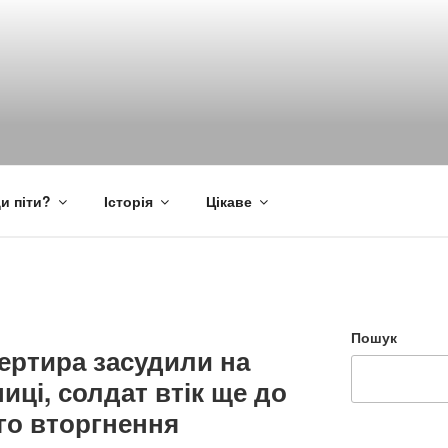
и піти?
Історія
Цікаве
Пошук
ертира засудили на
иці, солдат втік ще до
о вторгнення