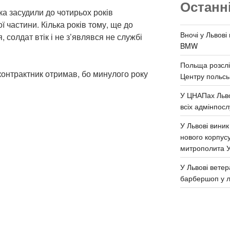
Останн
а засудили до чотирьох років
ої частини. Кілька років тому, ще до
Вночі у Львові
солдат втік і не з’являвся не службі
BMW
Польща розслі
онтрактник отримав, бо минулого року
Центру польськ
У ЦНАПах Льво
всіх адмінпосл
У Львові виник
нового корпус
митрополита 
У Львові ветер
барбершоп у л