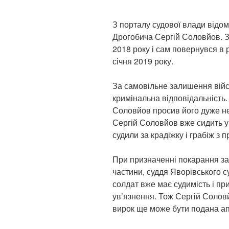
З порталу судової влади відо
Дрогобича Сергій Соловйов. З 
2018 року і сам повернувся в 
січня 2019 року.
За самовільне залишення вій
кримінальна відповідальність.
Соловйов просив його дуже не
Сергій Соловйов вже сидить у 
судили за крадіжку і грабіж з 
При призначенні покарання за
частини, суддя Яворівського 
солдат вже має судимість і п
ув’язнення. Тож Сергій Соловй
вирок ще може бути подана ап