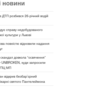
і новини
 в ДТП розбився 26-річний водій
дує справу недобудованого
ої культури у Львові
ва повністю відновили надання
уг
 скандал довкола “освячення”
у UNBROKEN, куди запросили
УПЦ МП
ан відкрив безбар’єрний
ікарні святого Пантелеймона