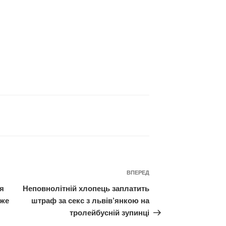
Наступний
ВПЕРЕД
запис
ля
Неповнолітній хлопець заплатить
оже
штраф за секс з львів’янкою на
тролейбусній зупинці