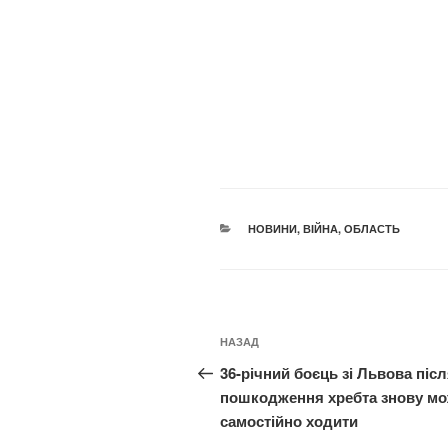
КАТЕГОРІЇ
НОВИНИ
,
ВІЙНА
,
ОБЛАСТЬ
Навігація
Попередній
НАЗАД
записів
запис:
36-річний боєць зі Львова піс
пошкодження хребта знову м
самостійно ходити