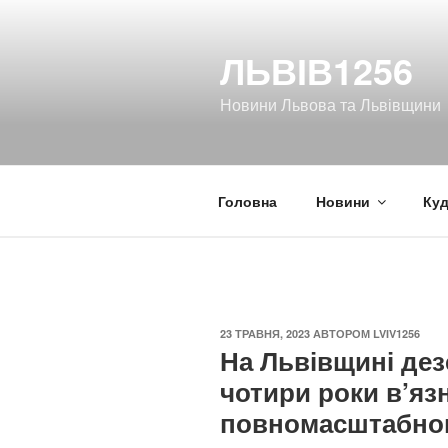
Перейти
до
ЛЬВІВ1256
вмісту
Новини Львова та Львівщини
Головна
Новини
Куд
ОПУБЛІКОВАНО
23 ТРАВНЯ, 2023
АВТОРОМ
LVIV1256
На Львівщині дез
чотири роки в’язн
повномасштабног