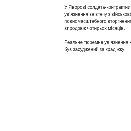
У Яворові солдата-контрактник
ув’язнення за втечу з військов
повномасштабного вторгнення, 
впродовж чотирьох місяців.
Реальне тюремне ув’язнення к
був засуджений за крадіжку.