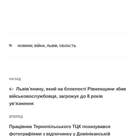
КАТЕГОРІЇ
НОВИНИ
,
ВІЙНА
,
ЛЬВІВ
,
ОБЛАСТЬ
Навігація
Попередній
НАЗАД
записів
запис:
Львів’янину, який на блокпості Рівненщини збив
військовослужбовця, загрожує до 8 років
ув’язнення
Наступний
ВПЕРЕД
запис
Працівник Тернопільського ТЦК похизувався
фотографіями з відпочинку у Домініканській