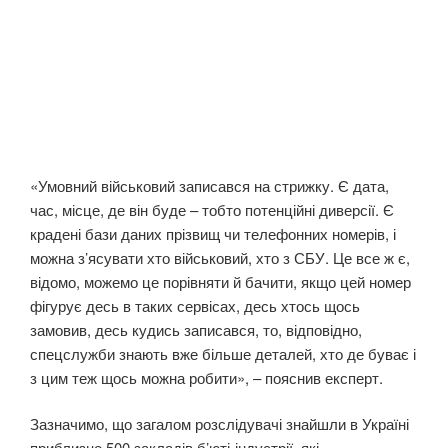
«Умовний військовий записався на стрижку. Є дата,
час, місце, де він буде – тобто потенційні диверсії. Є
крадені бази даних прізвищ чи телефонних номерів, і
можна з’ясувати хто військовий, хто з СБУ. Це все ж є,
відомо, можемо це порівняти й бачити, якщо цей номер
фігурує десь в таких сервісах, десь хтось щось
замовив, десь кудись записався, то, відповідно,
спецслужби знають вже більше деталей, хто де буває і
з цим теж щось можна робити», – пояснив експерт.
Зазначимо, що загалом розслідувачі знайшли в Україні
приблизно 500 закладів б’юті-індустрії, які