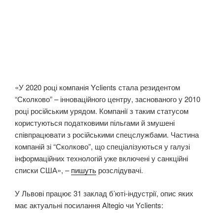
«У 2020 році компанія Yclients стала резидентом
“Сколково” – інноваційного центру, заснованого у 2010
році російським урядом. Компанії з таким статусом
користуються податковими пільгами й змушені
співпрацювати з російськими спецслужбами. Частина
компаній зі “Сколково”, що спеціалізуються у галузі
інформаційних технологій уже включені у санкційні
списки США», –
пишуть
розслідувачі.
У Львові працює 31 заклад б’юті-індустрії, опис яких
має актуальні посилання Altegio чи Yclients: