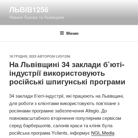
Перейти
ЛЬВІВ1256
до
Новини Львова та Львівщини
вмісту
Меню
ОПУБЛІКОВАНО
18 ГРУДНЯ, 2023
АВТОРОМ
LVIV1256
На Львівщині 34 заклади б’юті-
індустрії використовують
російські шпигунські програми
34 заклади б’юті-індустрії, які працюють на Львівщині,
для роботи з клієнтами використовують пов’язане з
росіянами програмне забезпечення Altegio. До
повномасштабного вторгнення популярним сервісом
серед барбершопів, салонів краси та клінік була
російська програма Yclients, інформує
NGL.Media
.