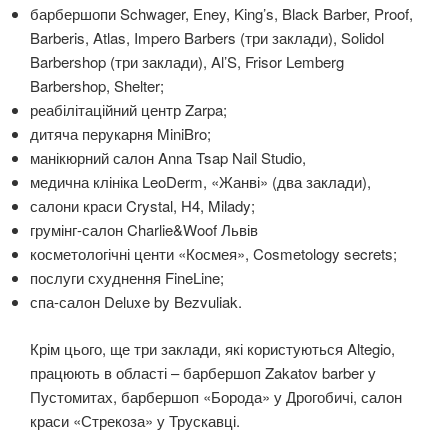
барбершопи Schwager, Eney, King’s, Black Barber, Proof,
Barberis, Atlas, Impero Barbers (три заклади), Solidol
Barbershop (три заклади), Al’S, Frisor Lemberg
Barbershop, Shelter;
реабілітаційний центр Zarpa;
дитяча перукарня MiniBro;
манікюрний салон Anna Tsap Nail Studio,
медична клініка LeoDerm, «Жанві» (два заклади),
салони краси Crystal, Н4, Milady;
грумінг-салон Charlie&Woof Львів
косметологічні центи «Космея», Cosmetology secrets;
послуги схуднення FineLine;
спа-салон Deluxe by Bezvuliak.
Крім цього, ще три заклади, які користуються Altegio,
працюють в області – барбершоп Zakatov barber у
Пустомитах, барбершоп «Борода» у Дрогобичі, салон
краси «Стрекоза» у Трускавці.