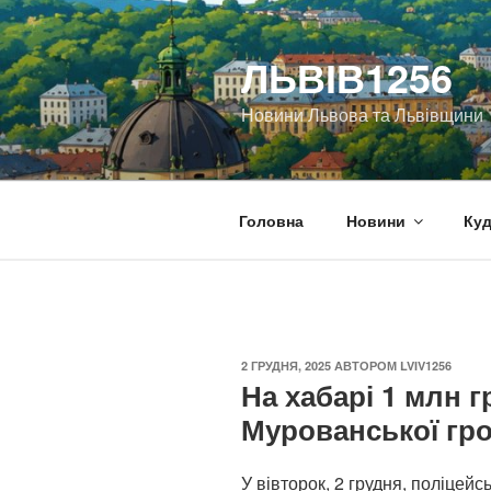
Перейти
до
ЛЬВІВ1256
вмісту
Новини Львова та Львівщини
Головна
Новини
Куд
ОПУБЛІКОВАНО
2 ГРУДНЯ, 2025
АВТОРОМ
LVIV1256
На хабарі 1 млн 
Мурованської гр
У вівторок, 2 грудня, поліцейс