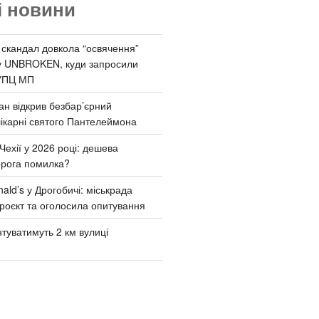
і новини
 скандал довкола “освячення”
у UNBROKEN, куди запросили
УПЦ МП
ан відкрив безбар’єрний
ікарні святого Пантелеймона
Чехії у 2026 році: дешева
орога помилка?
ld’s у Дрогобичі: міськрада
роєкт та оголосила опитування
туватимуть 2 км вулиці