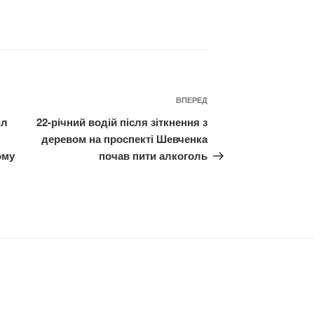
Наступний
ВПЕРЕД
запис
ил
22-річний водій після зіткнення з
деревом на проспекті Шевченка
ому
почав пити алкоголь