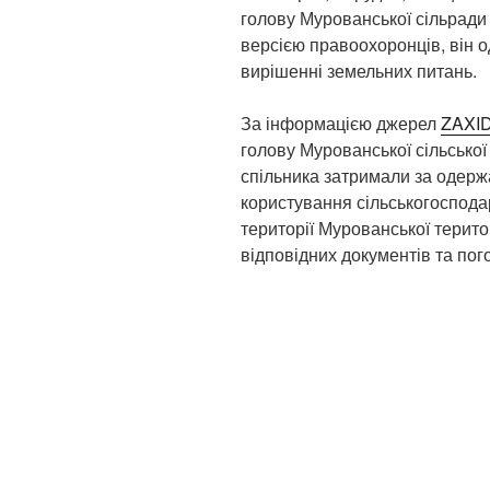
голову Мурованської сільради
версією правоохоронців, він о
вирішенні земельних питань.
За інформацією джерел
ZAXI
голову Мурованської сільської
спільника затримали за одерж
користування сільськогоспода
території Мурованської терито
відповідних документів та пог