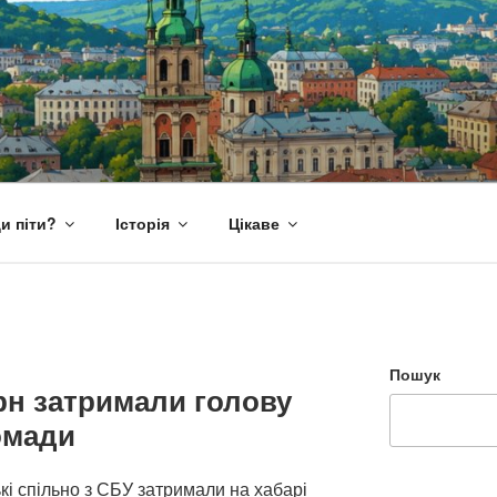
и піти?
Історія
Цікаве
Пошук
грн затримали голову
омади
ькі спільно з СБУ затримали на хабарі