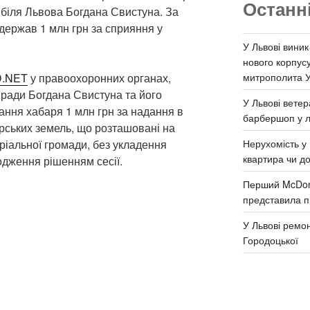
Останн
 біля Львова Богдана Свистуна. За
держав 1 млн грн за сприяння у
У Львові виник
нового корпус
митрополита 
D.NET
у правоохоронних органах,
 ради Богдана Свистуна та його
У Львові ветер
ання хабаря 1 млн грн за надання в
барбершоп у л
рських земель, що розташовані на
Нерухомість у 
ріальної громади, без укладення
квартира чи д
одження рішенням сесії.
Перший McDona
представила п
У Львові ремон
Городоцької