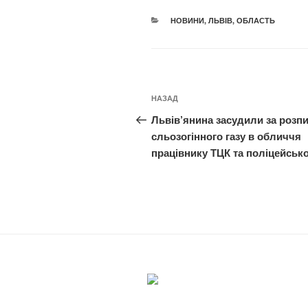
КАТЕГОРІЇ
НОВИНИ
,
ЛЬВІВ
,
ОБЛАСТЬ
Навігація
Попередній
НАЗАД
записів
запис:
Львів’янина засудили за розп
сльозогінного газу в обличчя
працівнику ТЦК та поліцейськ