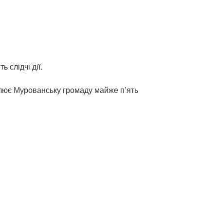
 слідчі дії.
лює Мурованську громаду майже п’ять