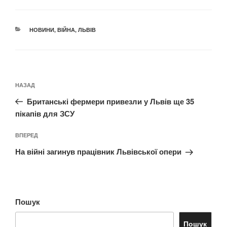
КАТЕГОРІЇ
НОВИНИ
,
ВІЙНА
,
ЛЬВІВ
Навігація
Попередній
НАЗАД
записів
запис:
Британські фермери привезли у Львів ще 35
пікапів для ЗСУ
Наступний
ВПЕРЕД
запис
На війні загинув працівник Львівської опери
Пошук
Пошук