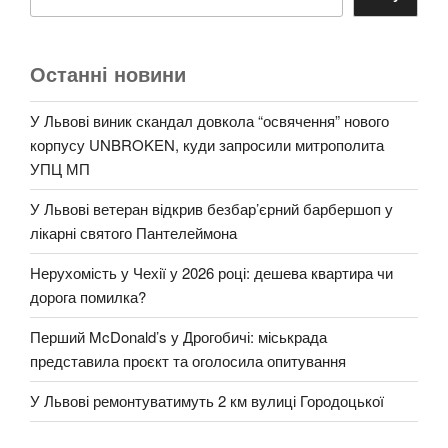
Останні новини
У Львові виник скандал довкола “освячення” нового
корпусу UNBROKEN, куди запросили митрополита
УПЦ МП
У Львові ветеран відкрив безбар’єрний барбершоп у
лікарні святого Пантелеймона
Нерухомість у Чехії у 2026 році: дешева квартира чи
дорога помилка?
Перший McDonald’s у Дрогобичі: міськрада
представила проєкт та оголосила опитування
У Львові ремонтуватимуть 2 км вулиці Городоцької