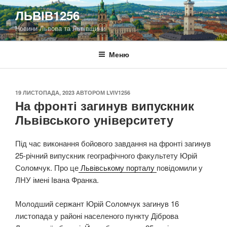
Перейти
ЛЬВІВ1256
до
Новини Львова та Львівщини
вмісту
Меню
ОПУБЛІКОВАНО
19 ЛИСТОПАДА, 2023
АВТОРОМ
LVIV1256
На фронті загинув випускник
Львівського університету
Під час виконання бойового завдання на фронті загинув
25-річний випускник географічного факультету Юрій
Соломчук. Про це
Львівському порталу
повідомили у
ЛНУ імені Івана Франка.
Молодший сержант Юрій Соломчук загинув 16
листопада у районі населеного пункту Діброва