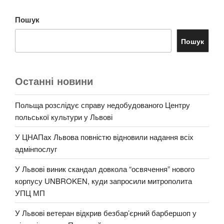
Пошук
Пошук
Останні новини
Польща розслідує справу недобудованого Центру
польської культури у Львові
У ЦНАПах Львова повністю відновили надання всіх
адмінпослуг
У Львові виник скандал довкола “освячення” нового
корпусу UNBROKEN, куди запросили митрополита
УПЦ МП
У Львові ветеран відкрив безбар’єрний барбершоп у