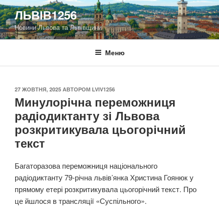
Перейти
ЛЬВІВ1256
до
Новини Львова та Львівщини
вмісту
Меню
ОПУБЛІКОВАНО
27 ЖОВТНЯ, 2025
АВТОРОМ
LVIV1256
Минулорічна переможниця
радіодиктанту зі Львова
розкритикувала цьогорічний
текст
Багаторазова переможниця національного
радіодиктанту 79-річна львів’янка Христина Гоянюк у
прямому етері розкритикувала цьогорічний текст. Про
це йшлося в трансляції «Суспільного».