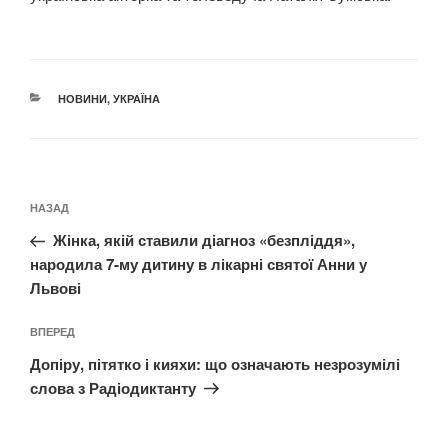
КАТЕГОРІЇ
НОВИНИ
,
УКРАЇНА
Навігація
Попередній
НАЗАД
записів
запис:
Жінка, якій ставили діагноз «безпліддя»,
народила 7‑му дитину в лікарні святої Анни у
Львові
Наступний
ВПЕРЕД
запис
Допіру, пітятко і кияхи: що означають незрозумілі
слова з Радіодиктанту