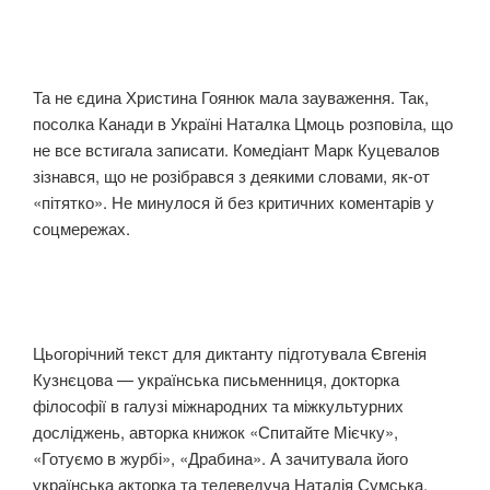
Та не єдина Христина Гоянюк мала зауваження. Так,
посолка Канади в Україні Наталка Цмоць розповіла, що
не все встигала записати. Комедіант Марк Куцевалов
зізнався, що не розібрався з деякими словами, як-от
«пітятко». Не минулося й без критичних коментарів у
соцмережах.
Цьогорічний текст для диктанту підготувала Євгенія
Кузнєцова — українська письменниця, докторка
філософії в галузі міжнародних та міжкультурних
досліджень, авторка книжок «Спитайте Мієчку»,
«Готуємо в журбі», «Драбина». А зачитувала його
українська акторка та телеведуча Наталія Сумська.