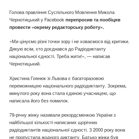
Голова правління Суспільного Мовлення Микола
Чернотицький у Facebook
перепросив та пообіцяв
провести «окрему редакторську роботу».
«Ми цінуємо різні точки зору і не ховаємося від критики.
Дякую всім, хто доєднався до Радіодиктанту
національної єдності. Треба жити!», — написав
Чернотицький.
Христина Гоянюк зі Львова є багаторазовою
переможницею національного радіодиктанту. Зокрема,
минулого року вона стала єдиною учасницею, що
написала його без помилок.
79-річну жінку називали рекордсменкою України з
найбільшої кількості написаних щорічних
радіодиктантів національної єдності. З 2000 року вона
не пропустила жодного диктанту. Батько жінки був