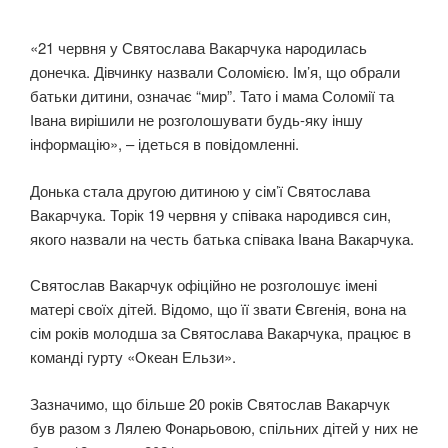
«21 червня у Святослава Вакарчука народилась
донечка. Дівчинку назвали Соломією. Ім’я, що обрали
батьки дитини, означає “мир”. Тато і мама Соломії та
Івана вирішили не розголошувати будь-яку іншу
інформацію», – ідеться в повідомленні.
Донька стала другою дитиною у сім’ї Святослава
Вакарчука. Торік 19 червня у співака народився син,
якого назвали на честь батька співака Івана Вакарчука.
Святослав Вакарчук офіційно не розголошує імені
матері своїх дітей. Відомо, що її звати Євгенія, вона на
сім років молодша за Святослава Вакарчука, працює в
команді гурту «Океан Ельзи».
Зазначимо, що більше 20 років Святослав Вакарчук
був разом з Лялею Фонарьовою, спільних дітей у них не