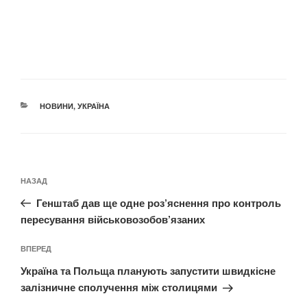
КАТЕГОРІЇ
НОВИНИ
,
УКРАЇНА
Навігація
Попередній
НАЗАД
записів
запис:
Генштаб дав ще одне роз’яснення про контроль
пересування військовозобов’язаних
Наступний
ВПЕРЕД
запис
Україна та Польща планують запустити швидкісне
залізничне сполучення між столицями