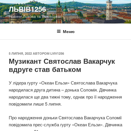
Перейти
ЛЬВІВ1256
до
Новини Львова та Львівщини
вмісту
Меню
ОПУБЛІКОВАНО
5 ЛИПНЯ, 2022
АВТОРОМ
LVIV1256
Музикант Святослав Вакарчук
вдруге став батьком
У лідера гурту «Океан Ельзи» Святослава Вакарчука
народилася друга дитина – донька Соломія. Дівчинка
народилася ще два тижні тому, однак про її народження
повідомили лише 5 липня.
Про народження доньки Святослава Вакарчука Соломії
повідомила прес-служба гурту «Океан Ельзи». Дівчинка