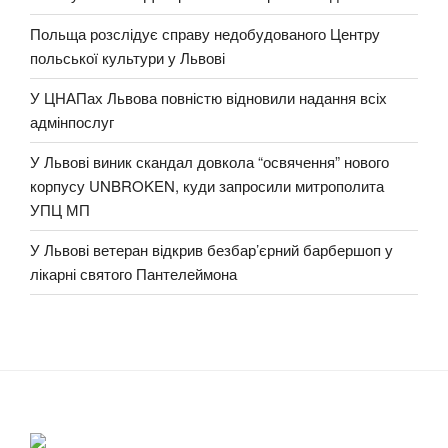
Польща розслідує справу недобудованого Центру
польської культури у Львові
У ЦНАПах Львова повністю відновили надання всіх
адмінпослуг
У Львові виник скандал довкола “освячення” нового
корпусу UNBROKEN, куди запросили митрополита
УПЦ МП
У Львові ветеран відкрив безбар’єрний барбершоп у
лікарні святого Пантелеймона