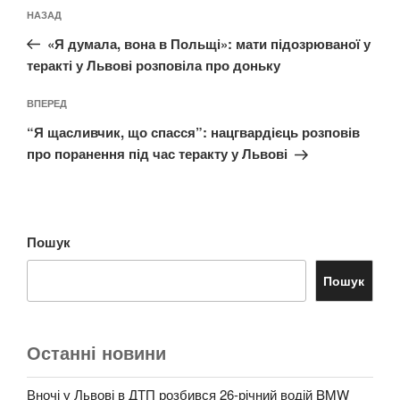
Навігація
Попередній
НАЗАД
записів
запис:
«Я думала, вона в Польщі»: мати підозрюваної у
теракті у Львові розповіла про доньку
Наступний
ВПЕРЕД
запис
“Я щасливчик, що спасся”: нацгвардієць розповів
про поранення під час теракту у Львові
Пошук
Пошук
Останні новини
Вночі у Львові в ДТП розбився 26-річний водій BMW