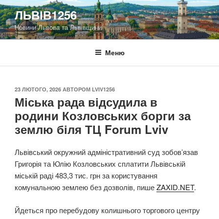
Перейти
ЛЬВІВ1256
до
Новини Львова та Львівщини
вмісту
Меню
ОПУБЛІКОВАНО
23 ЛЮТОГО, 2026
АВТОРОМ
LVIV1256
Міська рада відсудила в
родини Козловських борги за
землю біля ТЦ Forum Lviv
Львівський окружний адміністративний суд зобов’язав
Григорія та Юлію Козловських сплатити Львівській
міській раді 483,3 тис. грн за користування
комунальною землею без дозволів, пише
ZAXID.NET
.
Йдеться про перебудову колишнього торгового центру