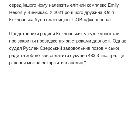
серед іншого йому належить елітний комплекс Emily
Resort у Винниках. У 2021 році його дружина Юлія
Козловська була власницею ТзОВ «Джерельна».
Представники родини Козловських у суді клопотали
про закриття провадження за строками давності. Однак
суддя Руслан Єзерський задовольнив позов міської
ради та зобов’язав сплатити сукупно 483,3 тис. грн. Це
рішення можна оскаржити в апеляції.