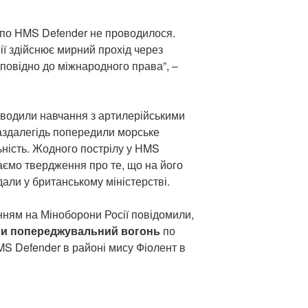
 по HMS Defender не проводилося.
ї здійснює мирний прохід через
дповідно до міжнародного права”, –
оводили навчання з артилерійськими
заздалегідь попередили морське
ьність. Жодного пострілу у HMS
наємо твердження про те, що на його
али у британському міністерстві.
нням на Міноборони Росії повідомили,
ли
попереджувальний
вогонь
по
MS Defender в районі мису Фіолент в