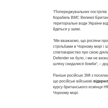
“Попереджувальних пострілів
Корабель ВМС Великої Британі
територіальні води України ві
йдеться у заяві.
“Ми вважаємо, що росіяни пр
стрільбами в Чорному морі і 
співтовариство про свою діял
Defender не було, і ми не виз
шляху скидалися бомби”, – дод
Раніше російські ЗМІ з посила
що російські військові
відкри
курсу британського есмінця H
Чорному морі.