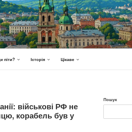
и піти?
Історія
Цікаве
Пошук
нії: військові РФ не
нцю, корабель був у