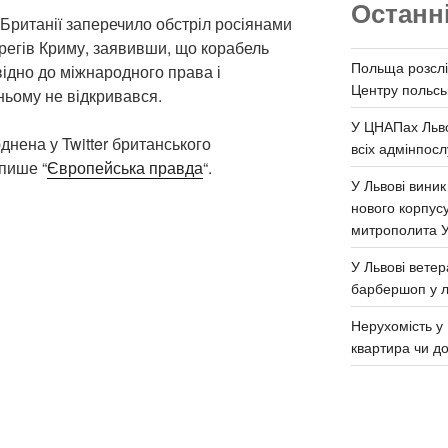
Останн
 Британії заперечило обстріл росіянами
регів Криму, заявивши, що корабель
Польща розслі
відно до міжнародного права і
Центру польськ
ьому не відкривався.
У ЦНАПах Льво
нена у Twitter британського
всіх адмінпосл
 пише “
Європейська правда
“.
У Львові виник
нового корпус
митрополита 
У Львові ветер
барбершоп у л
Нерухомість у 
квартира чи д