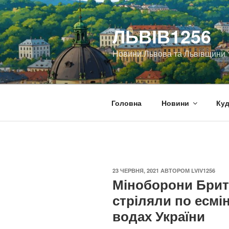
Перейти
до
ЛЬВІВ1256
вмісту
Новини Львова та Львівщини
Головна
Новини
Куд
ОПУБЛІКОВАНО
23 ЧЕРВНЯ, 2021
АВТОРОМ
LVIV1256
Міноборони Брита
стріляли по есмі
водах України