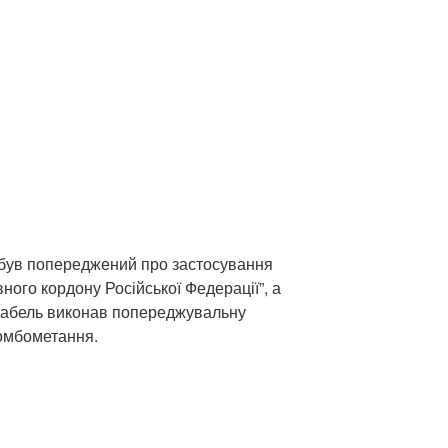
 був попереджений про застосування
ного кордону Російської Федерації”, а
рабель виконав попереджувальну
бомбометання.