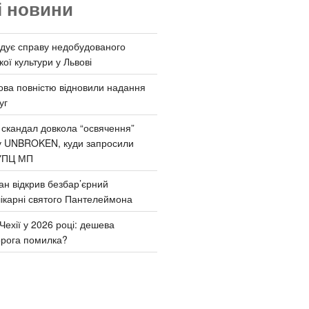
і новини
дує справу недобудованого
ої культури у Львові
ва повністю відновили надання
уг
 скандал довкола “освячення”
у UNBROKEN, куди запросили
УПЦ МП
ан відкрив безбар’єрний
ікарні святого Пантелеймона
Чехії у 2026 році: дешева
орога помилка?