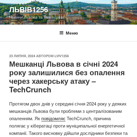
Перейти
ЛЬВІВ1256
до
Новини Львова та Львівщини
вмісту
Меню
ОПУБЛІКОВАНО
23 ЛИПНЯ, 2024
АВТОРОМ
LVIV1256
Мешканці Львова в січні 2024
року залишилися без опалення
через хакерську атаку –
TechCrunch
Протягом двох днів у середині січня 2024 року у деяких
мешканців Львова були проблеми з централізованим
опаленням. Як
повідомляє
TechCrunch, причина
полягає у кібератаці проти муніципальної енергетичної
компанії. Такого висновку дійшли дослідники безпеки та