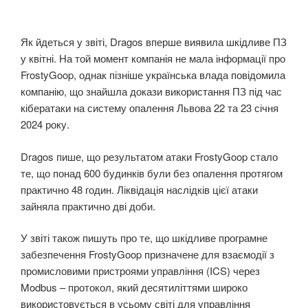
Як йдеться у звіті, Dragos вперше виявила шкідливе ПЗ
у квітні. На той момент компанія не мала інформації про
FrostyGoop, однак пізніше українська влада повідомила
компанію, що знайшла докази використання ПЗ під час
кібератаки на систему опалення Львова 22 та 23 січня
2024 року.
Dragos пише, що результатом атаки FrostyGoop стало
те, що понад 600 будинків були без опалення протягом
практично 48 годин. Ліквідація наслідків цієї атаки
зайняла практично дві доби.
У звіті також пишуть про те, що шкідливе програмне
забезпечення FrostyGoop призначене для взаємодії з
промисловими пристроями управління (ICS) через
Modbus – протокол, який десятиліттями широко
використовується в усьому світі для управління