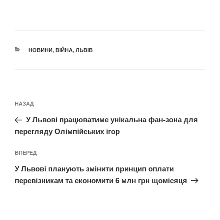
КАТЕГОРІЇ
НОВИНИ
,
ВІЙНА
,
ЛЬВІВ
Навігація
Попередній
НАЗАД
записів
запис:
У Львові працюватиме унікальна фан-зона для
перегляду Олімпійських ігор
Наступний
ВПЕРЕД
запис
У Львові планують змінити принцип оплати
перевізникам та економити 6 млн грн щомісяця