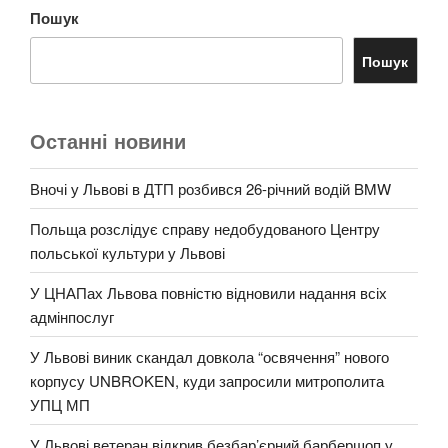
Пошук
Пошук
Останні новини
Вночі у Львові в ДТП розбився 26-річний водій BMW
Польща розслідує справу недобудованого Центру
польської культури у Львові
У ЦНАПах Львова повністю відновили надання всіх
адмінпослуг
У Львові виник скандал довкола “освячення” нового
корпусу UNBROKEN, куди запросили митрополита
УПЦ МП
У Львові ветеран відкрив безбар’єрний барбершоп у