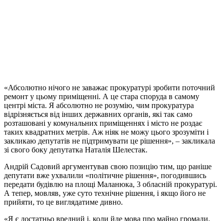
«Абсолютно нічого не заважає прокуратурі зробити поточний
ремонт у цьому приміщенні. А це стара споруда в самому
центрі міста. Я абсолютно не розумію, чим прокуратура
відрізняється від інших державних органів, які так само
розташовані у комунальних приміщеннях і місто не роздає
таких квадратних метрів. Аж ніяк не можу цього зрозуміти і
закликаю депутатів не підтримувати це рішення», – закликала
зі свого боку депутатка Наталія Шелестак.
Андрій Садовий аргументував свою позицію тим, що раніше
депутати вже ухвалили «політичне рішення», погодившись
передати будівлю на площі Маланюка, 3 обласній прокуратурі.
А тепер, мовляв, уже суто технічне рішення, і якщо його не
прийяти, то це виглядатиме дивно.
«Я є достатньо вредний і, коли йде мова про майно громади,