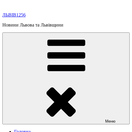
Перейти
до
ЛЬВІВ1256
вмісту
Новини Львова та Львівщини
Меню
Головна