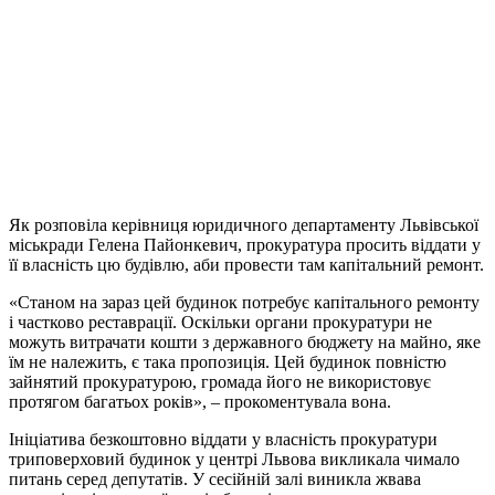
Як розповіла керівниця юридичного департаменту Львівської
міськради Гелена Пайонкевич, прокуратура просить віддати у
її власність цю будівлю, аби провести там капітальний ремонт.
«Станом на зараз цей будинок потребує капітального ремонту
і частково реставрації. Оскільки органи прокуратури не
можуть витрачати кошти з державного бюджету на майно, яке
їм не належить, є така пропозиція. Цей будинок повністю
зайнятий прокуратурою, громада його не використовує
протягом багатьох років», – прокоментувала вона.
Ініціатива безкоштовно віддати у власність прокуратури
триповерховий будинок у центрі Львова викликала чимало
питань серед депутатів. У сесійній залі виникла жвава