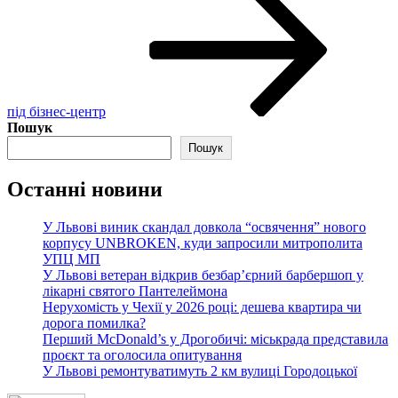
під бізнес-центр
Пошук
Пошук
Останні новини
У Львові виник скандал довкола “освячення” нового
корпусу UNBROKEN, куди запросили митрополита
УПЦ МП
У Львові ветеран відкрив безбар’єрний барбершоп у
лікарні святого Пантелеймона
Нерухомість у Чехії у 2026 році: дешева квартира чи
дорога помилка?
Перший McDonald’s у Дрогобичі: міськрада представила
проєкт та оголосила опитування
У Львові ремонтуватимуть 2 км вулиці Городоцької