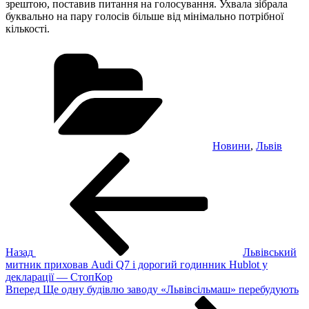
зрештою, поставив питання на голосування. Ухвала зібрала
буквально на пару голосів більше від мінімально потрібної
кількості.
Категорії
Новини
,
Львів
Навігація
Попередній
запис:
записів
Назад
Львівський
митник приховав Audi Q7 і дорогий годинник Hublot у
декларації — СтопКор
Наступний
Вперед
Ще одну будівлю заводу «Львівсільмаш» перебудують
запис