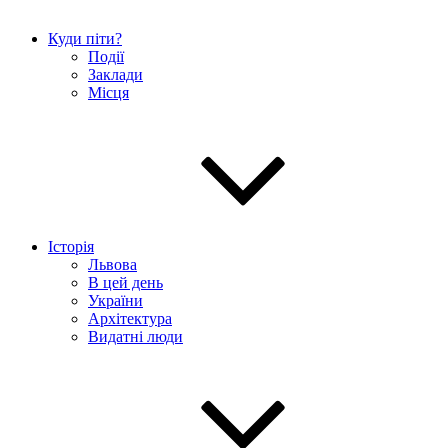
Куди піти?
Події
Заклади
Місця
Історія
Львова
В цей день
України
Архітектура
Видатні люди