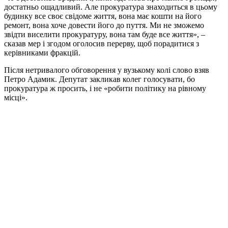
достатньо ощадливий. Але прокуратура знаходиться в цьому
будинку все своє свідоме життя, вона має кошти на його
ремонт, вона хоче довести його до пуття. Ми не зможемо
звідти виселити прокуратуру, вона там буде все життя», –
сказав мер і згодом оголосив перерву, щоб порадитися з
керівниками фракцій.
Після нетривалого обговорення у вузькому колі слово взяв
Петро Адамик. Депутат закликав колег голосувати, бо
прокуратура ж просить, і не «робити політику на рівному
місці».