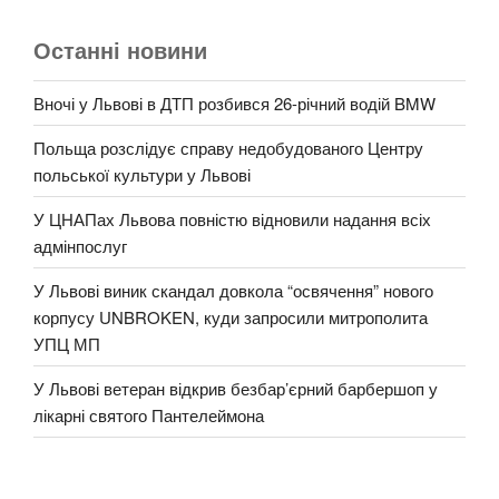
Останні новини
Вночі у Львові в ДТП розбився 26-річний водій BMW
Польща розслідує справу недобудованого Центру
польської культури у Львові
У ЦНАПах Львова повністю відновили надання всіх
адмінпослуг
У Львові виник скандал довкола “освячення” нового
корпусу UNBROKEN, куди запросили митрополита
УПЦ МП
У Львові ветеран відкрив безбар’єрний барбершоп у
лікарні святого Пантелеймона