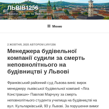
Перейти
ЛЬВІВ1256
до
Новини Львова та Львівщини
вмісту
Меню
ОПУБЛІКОВАНО
2 ЖОВТНЯ, 2025
АВТОРОМ
LVIV1256
Менеджера будівельної
компанії судили за смерть
неповнолітнього на
будівництві у Львові
Франківський районний суд Львова виніс вирок
менеджеру львівської будівельної компанії «Ліга
Констракшн» Павлові Марчуку за смерть
неповнолітнього студента училища на будівництві на
вул. Кульпарківській, 93 у Львові. За порушення вимог