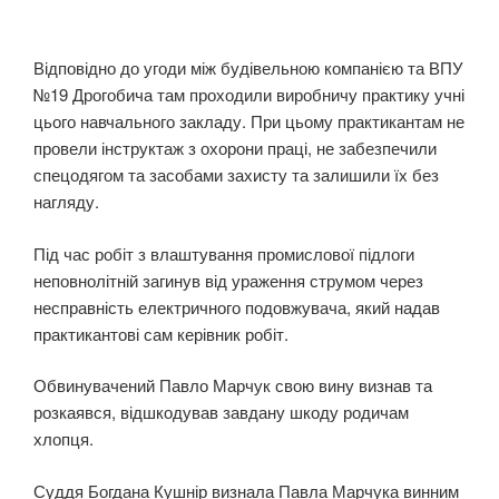
Відповідно до угоди між будівельною компанією та ВПУ
№19 Дрогобича там проходили виробничу практику учні
цього навчального закладу. При цьому практикантам не
провели інструктаж з охорони праці, не забезпечили
спецодягом та засобами захисту та залишили їх без
нагляду.
Під час робіт з влаштування промислової підлоги
неповнолітній загинув від ураження струмом через
несправність електричного подовжувача, який надав
практикантові сам керівник робіт.
Обвинувачений Павло Марчук свою вину визнав та
розкаявся, відшкодував завдану шкоду родичам
хлопця.
Суддя Богдана Кушнір визнала Павла Марчука винним