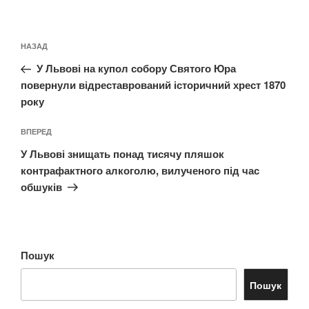
Навігація
Попередній
НАЗАД
записів
запис:
У Львові на купол собору Святого Юра
повернули відреставрований історичний хрест 1870
року
Наступний
ВПЕРЕД
запис
У Львові знищать понад тисячу пляшок
контрафактного алкоголю, вилученого під час
обшуків
Пошук
Пошук