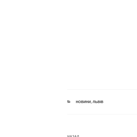
КАТЕГОРІЇ
НОВИНИ
,
ЛЬВІВ
Навігація
НАЗАД