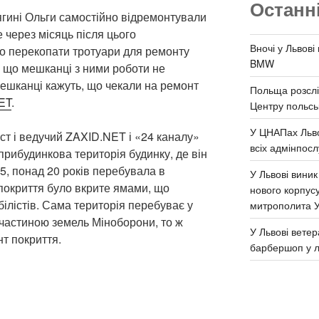
Останн
ягині Ольги самостійно відремонтували
 через місяць після цього
Вночі у Львові
о перекопати тротуари для ремонту
BMW
 що мешканці з ними роботи не
мешканці кажуть, що чекали на ремонт
Польща розслі
ET
.
Центру польськ
У ЦНАПах Льво
іст і ведучий ZAXID.NET і «24 каналу»
всіх адмінпосл
прибудинкова територія будинку, де він
 5, понад 20 років перебувала в
У Львові виник
покриття було вкрите ямами, що
нового корпус
ілістів. Сама територія перебуває у
митрополита 
 частиною земель Міноборони, то ж
У Львові ветер
т покриття.
барбершоп у л