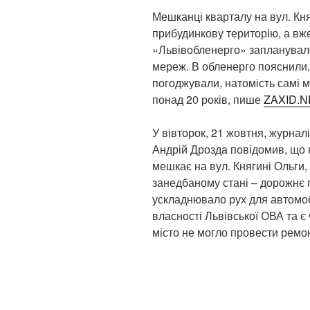
Мешканці кварталу на вул. Кн
прибудинкову територію, а вже
«Львівобленерго» запланувал
мереж. В обленерго пояснили,
погоджували, натомість самі 
понад 20 років, пише
ZAXID.N
У вівторок, 21 жовтня, журнал
Андрій Дрозда повідомив, що 
мешкає на вул. Княгині Ольги,
занедбаному стані – дорожнє 
ускладнювало рух для автомоб
власності Львівської ОВА та є
місто не могло провести ремон