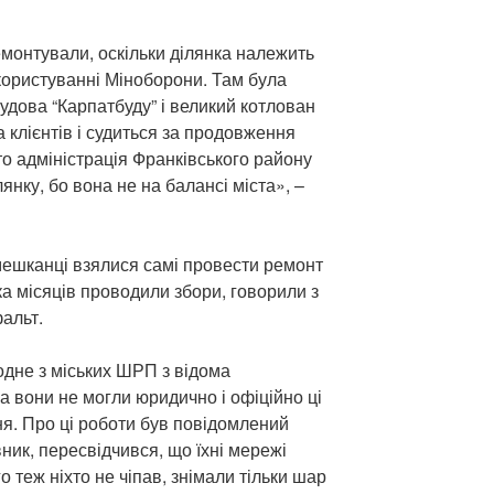
емонтували, оскільки ділянка належить
 користуванні Міноборони. Там була
будова “Карпатбуду” і великий котлован
ла клієнтів і судиться за продовження
о адміністрація Франківського району
янку, бо вона не на балансі міста», –
мешканці взялися самі провести ремонт
ька місяців проводили збори, говорили з
фальт.
дне з міських ШРП з відома
ча вони не могли юридично і офіційно ці
хня. Про ці роботи був повідомлений
вник, пересвідчився, що їхні мережі
го теж ніхто не чіпав, знімали тільки шар