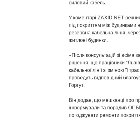
силовий кабель.
У коментарі ZAXID.NET речник
під покриттям між будинками 
резервна кабельна лінія, чере
житлові будинки.
«Після консультацій зі всіма
рішення, що працівники “Льві
кабельної лінії зі зміною її т
проведуть відповідний благоус
Горгут.
Він додав, що мешканці про п
інформували та порадив ОСББ
погоджувати ремонти покриття