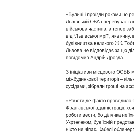
«Вулиці і проїзди роками не р
Львівській ОВА і перебуває в
військова частина, а тепер за
від “Львівської мрії”, яка кину
будівництва великого ЖК. Тобт
Львова не відповідає за цю діл
повідомив Андрій Дрозда.
З ініціативи місцевого ОСББ 
міжбудинкової території – кіл
сусідами, зібрали гроші на ас
«Роботи де-факто проводило о
Франківської адміністрації, хо
роботи вести, бо ділянка не ї
Укртелеком, був їхній предста
ніхто не чіпає. Кабелі обленер