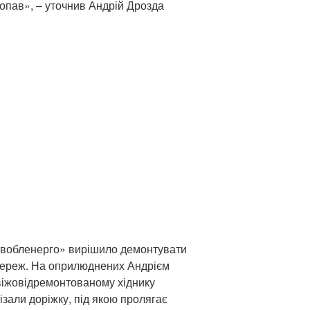
копав», – уточнив Андрій Дрозда
вівобленерго» вирішило демонтувати
 мереж. На оприлюднених Андрієм
віжовідремонтованому хіднику
али доріжку, під якою пролягає