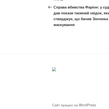
Попередній
записів
запис:
Справа вбивства Фаріон: у суд
дав покази таємний свідок, як
стверджує, що бачив Зінченка
маскування
Сайт працює на WordPress