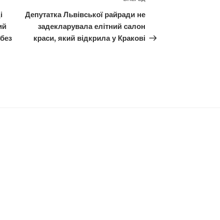
Наступний
запис
і
Депутатка Львівської райради не
ий
задекларувала елітний салон
 без
краси, який відкрила у Кракові