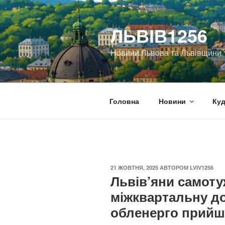
Перейти
до
ЛЬВІВ1256
вмісту
Новини Львова та Львівщини
Головна
Новини
Куд
ОПУБЛІКОВАНО
21 ЖОВТНЯ, 2025
АВТОРОМ
LVIV1256
Львів’яни самот
міжквартальну до
обленерго прийш