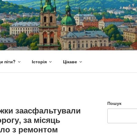
и піти?
Історія
Цікаве
Пошук
ужки заасфальтували
рогу, за місяць
ло з ремонтом