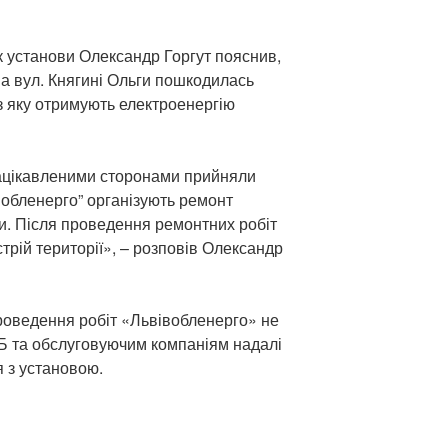
 установи Олександр Горгут пояснив,
на вул. Княгині Ольги пошкодилась
з яку отримують електроенергію
 зацікавленими сторонами прийняли
вобленерго” організують ремонт
раси. Після проведення ремонтних робіт
трій території», – розповів Олександр
роведення робіт «Львівобленерго» не
 та обслуговуючим компаніям надалі
 з установою.