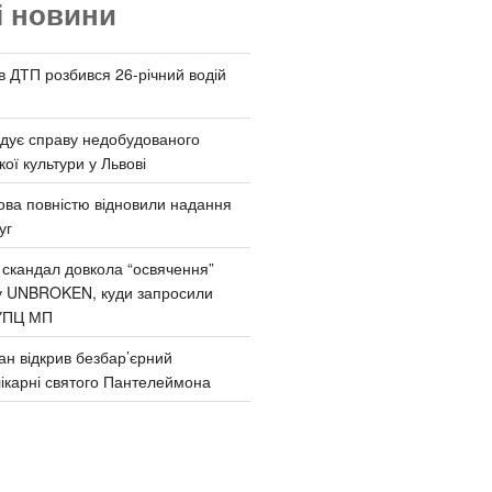
і новини
 в ДТП розбився 26-річний водій
дує справу недобудованого
ої культури у Львові
ва повністю відновили надання
уг
 скандал довкола “освячення”
у UNBROKEN, куди запросили
УПЦ МП
ан відкрив безбар’єрний
ікарні святого Пантелеймона