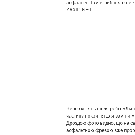
асфальту. Там вглиб ніхто не 
ZAXID.NET.
Через місяць після робіт «Ль
частину покриття для заміни
Дроздою фото видно, що на с
асфальтною фрезою вже проріз