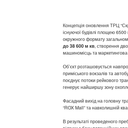
Концепція оновлення ТРЦ “Ск
існуючої будівлі площею 6500 
окружного формату загальном
до 38 600 м кв
, створення дво
машиномісць та маркетингова 
Об’єкт розташовується навпро
приміського вокзалів та автоб
поєднує потоки рейкового тра
генерує найширшу зону охопле
Фасадний вихід на головну т
“ROX Mall” та навколишній квар
В результаті проведеного пре