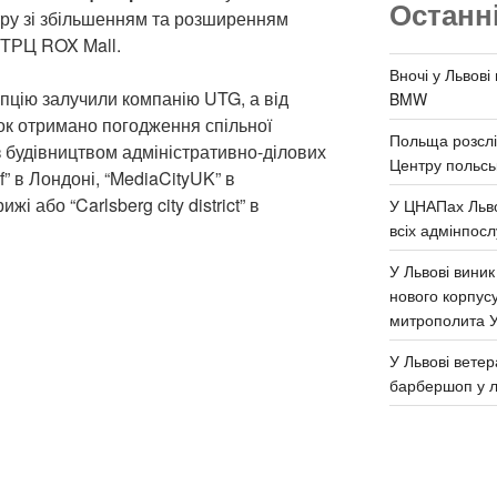
Останн
ру зі збільшенням та розширенням
 ТРЦ ROX Mall.
Вночі у Львові
пцію залучили компанію UTG, а від
BMW
нок отримано погодження спільної
Польща розслі
із будівництвом адміністративно-ділових
Центру польськ
” в Лондоні, “MediaCityUK” в
і або “Carlsberg city district” в
У ЦНАПах Льво
всіх адмінпосл
У Львові виник
нового корпус
митрополита 
У Львові ветер
барбершоп у л