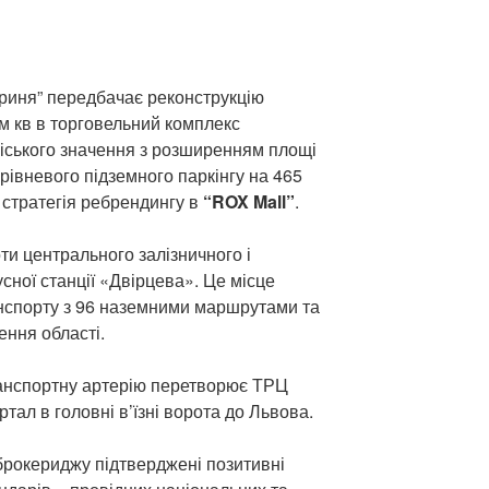
риня” передбачає реконструкцію
м кв в торговельний комплекс
іського значення з розширенням площі
рівневого підземного паркінгу на 465
стратегія ребрендингу в
“ROX Mall”
.
ти центрального залізничного і
усної станції «Двірцева». Це місце
нспорту з 96 наземними маршрутами та
ння області.
ранспортну артерію перетворює ТРЦ
тал в головні в’їзні ворота до Львова.
брокериджу підтверджені позитивні