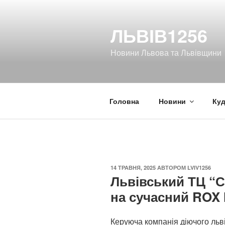
Перейти
до
ЛЬВІВ1256
вмісту
Новини Львова та Львівщини
Головна
Новини
Куд
ОПУБЛІКОВАНО
14 ТРАВНЯ, 2025
АВТОРОМ
LVIV1256
Львівський ТЦ “
на сучасний ROX 
Керуюча компанія діючого льв