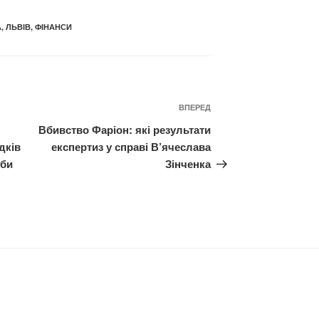
А
,
ЛЬВІВ
,
ФІНАНСИ
Наступний
ВПЕРЕД
запис
Вбивство Фаріон: які результати
дків
експертиз у справі В’ячеслава
жби
Зінченка