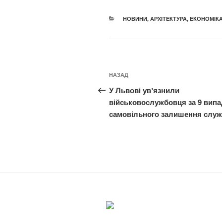
КАТЕГОРІЇ
НОВИНИ
,
АРХІТЕКТУРА
,
ЕКОНОМІК
Навігація
Попередній
НАЗАД
записів
запис:
У Львові увʼязнили
військовослужбовця за 9 випа
самовільного залишення слу