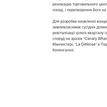
реновацію торговельного цент
площі, і перетворення його на
Для розробки оновленої конце
землевласників сусідніх діля
ревіталізації цілого кварталу 
споруд на зразок “Canary Wharf
Манчестері, “La Défense” в Париж
Копенгагені.