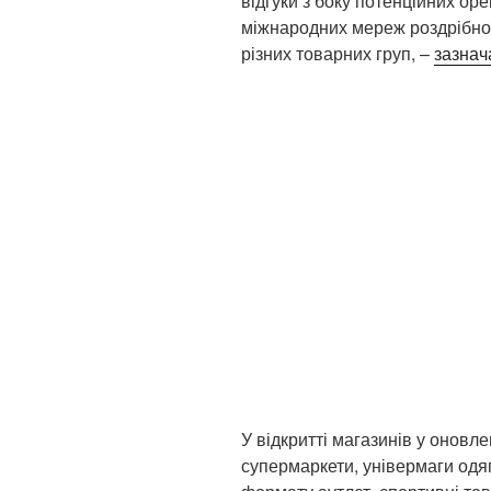
відгуки з боку потенційних ор
міжнародних мереж роздрібної 
різних товарних груп, –
зазнач
У відкритті магазинів у оновл
супермаркети, універмаги одяг