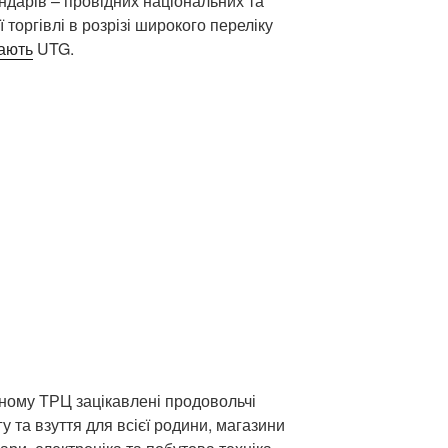
ендарів – провідних національних та
торгівлі в розрізі широкого переліку
ають
UTG.
еному ТРЦ зацікавлені продовольчі
у та взуття для всієї родини, магазини