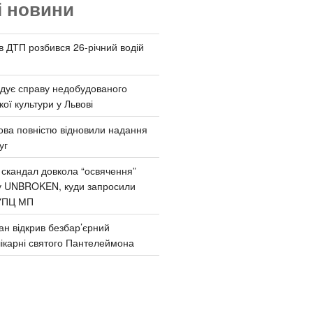
і новини
 в ДТП розбився 26-річний водій
дує справу недобудованого
ої культури у Львові
ва повністю відновили надання
уг
 скандал довкола “освячення”
у UNBROKEN, куди запросили
УПЦ МП
ан відкрив безбар’єрний
ікарні святого Пантелеймона