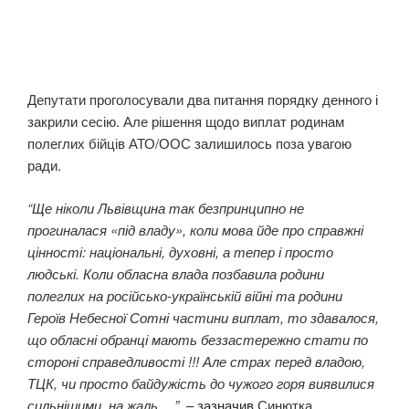
Депутати проголосували два питання порядку денного і
закрили сесію. Але рішення щодо виплат родинам
полеглих бійців АТО/ООС залишилось поза увагою
ради.
“Ще ніколи Львівщина так безпринципно не
прогиналася «під владу», коли мова йде про справжні
цінності: національні, духовні, а тепер і просто
людські. Коли обласна влада позбавила родини
полеглих на російсько-українській війні та родини
Героїв Небесної Сотні частини виплат, то здавалося,
що обласні обранці мають беззастережно стати по
стороні справедливості !!! Але страх перед владою,
ТЦК, чи просто байдужість до чужого горя виявилися
сильнішими, на жаль….”
, –
зазначив
Синютка.