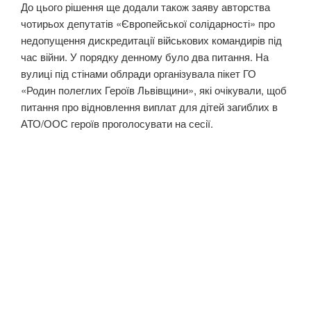
До цього рішення ще додали також заяву авторства
чотирьох депутатів «Європейської солідарності» про
недопущення дискредитації військових командирів під
час війни. У порядку денному було два питання. На
вулиці під стінами облради організувала пікет ГО
«Родин полеглих Героїв Львівщини», які очікували, щоб
питання про відновлення виплат для дітей загиблих в
АТО/ООС героїв проголосувати на сесії.