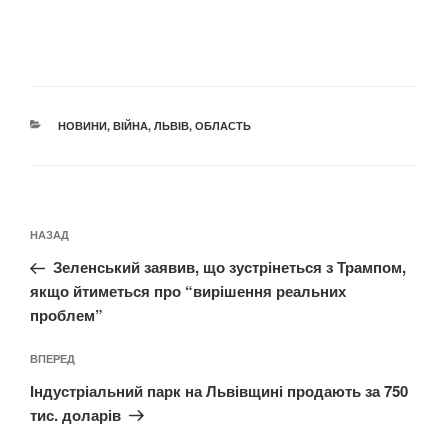
КАТЕГОРІЇ
НОВИНИ
,
ВІЙНА
,
ЛЬВІВ
,
ОБЛАСТЬ
Навігація
Попередній
НАЗАД
записів
запис:
Зеленський заявив, що зустрінеться з Трампом,
якщо йтиметься про “вирішення реальних
проблем”
Наступний
ВПЕРЕД
запис
Індустріальний парк на Львівщині продають за 750
тис. доларів