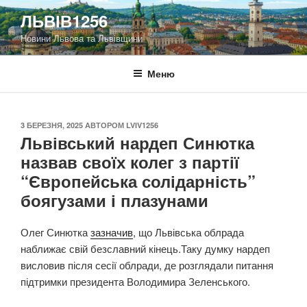
Перейти
ЛЬВІВ1256
до
Новини Львова та Львівщини
вмісту
Меню
ОПУБЛІКОВАНО
3 БЕРЕЗНЯ, 2025
АВТОРОМ
LVIV1256
Львівський нардеп Синютка
назвав своїх колег з партії
“Європейська солідарність”
боягузами і плазунами
Олег Синютка
зазначив
, що Львівська облрада
наближає свій безславний кінець.Таку думку нардеп
висловив після сесії облради, де розглядали питання
підтримки президента Володимира Зеленського.