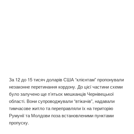
За 12 до 15 тисяч доларів США “клієнтам” пропонували
незаконне перетинання кордону. До цієї частини схеми
було залучено ще п’ятьох мешканців Чернівецької
області. Вони супроводжували “втікачів”, надавали
тимчасове житло та переправляли їх на територію
Румунії та Молдови поза встановленими пунктами
пропуску.