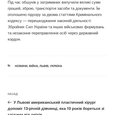
Під час обшуків у затриманих вилучили великі суми
грошей, зброю, транспортні засоби та документи. Їм
оголошено підозру за двома статтями Кримінального
кодексу — перешкоджання законній діяльності
Збройних Сил України та інших військових формувань
та незаконне переправлення осіб через державний
кордон.
КАТЕГОРІЇ
НОВИНИ
,
ВІЙНА
,
ЛЬВІВ
,
УКРАЇНА
Навігація
Попередній
НАЗАД
записів
запис:
У Львові американський пластичний хірург
допоміг 13-річній дівчинці, яка 10 років бореться зі
слідами від опіків