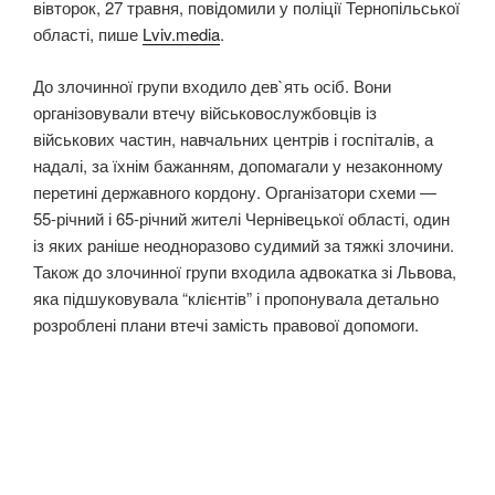
вівторок, 27 травня, повідомили у поліції Тернопільської
області, пише
Lviv.media
.
До злочинної групи входило дев`ять осіб. Вони
організовували втечу військовослужбовців із
військових частин, навчальних центрів і госпіталів, а
надалі, за їхнім бажанням, допомагали у незаконному
перетині державного кордону. Організатори схеми —
55-річний і 65-річний жителі Чернівецької області, один
із яких раніше неодноразово судимий за тяжкі злочини.
Також до злочинної групи входила адвокатка зі Львова,
яка підшуковувала “клієнтів” і пропонувала детально
розроблені плани втечі замість правової допомоги.