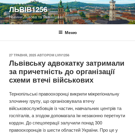
Перейти
ЛЬВІВ1256
до
Новини Львова та Львівщини
вмісту
Меню
ОПУБЛІКОВАНО
27 ТРАВНЯ, 2025
АВТОРОМ
LVIV1256
Львівську адвокатку затримали
за причетність до організації
схеми втечі військових
Тернопільські правоохоронці викрили міжрегіональну
злочинну групу, що організовувала втечу
військовослужбовців із частин, навчальних центрів та
госпіталів, а згодом допомагала їм незаконно перетнути
кордон. До спецоперації залучили понад 300
правоохоронців із шести областей України. Про це у