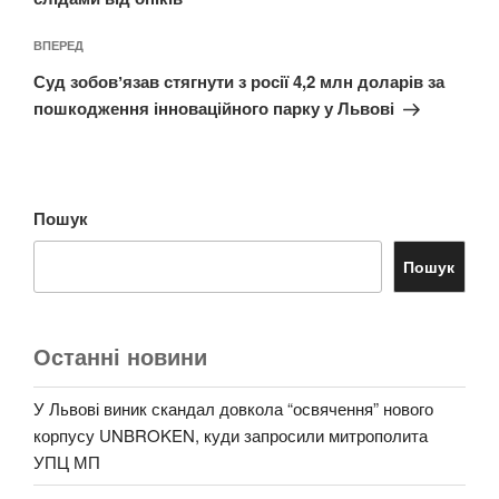
Наступний
ВПЕРЕД
запис
Суд зобовʼязав стягнути з росії 4,2 млн доларів за
пошкодження інноваційного парку у Львові
Пошук
Пошук
Останні новини
У Львові виник скандал довкола “освячення” нового
корпусу UNBROKEN, куди запросили митрополита
УПЦ МП