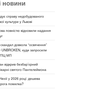
і новини
дує справу недобудованого
ої культури у Львові
ва повністю відновили надання
уг
 скандал довкола “освячення”
у UNBROKEN, куди запросили
УПЦ МП
ан відкрив безбар’єрний
ікарні святого Пантелеймона
Чехії у 2026 році: дешева
орога помилка?