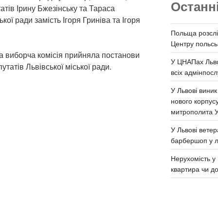
Останн
атів Ірину Бжезінську та Тараса
ької ради замість Ігоря Гриніва та Ігоря
Польща розслі
Центру польськ
на виборча комісія прийняла постанови
У ЦНАПах Льво
утатів Львівської міської ради.
всіх адмінпосл
У Львові виник
нового корпус
митрополита 
У Львові ветер
барбершоп у л
Нерухомість у 
квартира чи д