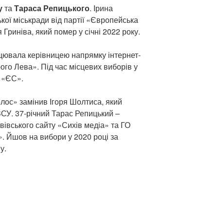
ку
та
Тараса Репицького
. Ірина
кої міськради від партії «Європейська
Гриніва, який помер у січні 2022 року.
ацювала керівницею напрямку інтернет-
го Лева». Під час місцевих виборів у
д «ЄС».
олос» замінив Ігоря Шолтиса, який
ЗСУ. 37-річний Тарас Репицький –
вівського сайту «Сихів медіа» та ГО
». Йшов на вибори у 2020 році за
у.