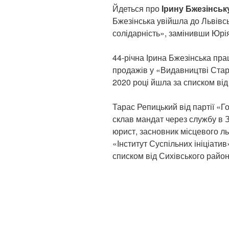
Йдеться про
Ірину Бжезінсь
Бжезінська увійшла до Львівсь
солідарність», замінивши Юрія 
44-річна Ірина Бжезінська пр
продажів у «Видавництві Старо
2020 році йшла за списком ві
Тарас Репицький від партії «Г
склав мандат через службу в 
юрист, засновник місцевого ль
«Інститут Суспільних ініціатив
списком від Сихівського район