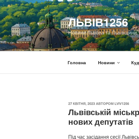
Перейти
до
ЛЬВІВ1256
вмісту
Новини Львова та Львівщини
Головна
Новини
Куд
ОПУБЛІКОВАНО
27 КВІТНЯ, 2023
АВТОРОМ
LVIV1256
Львівській міськ
нових депутатів
Під час засідання сесії Львівсь