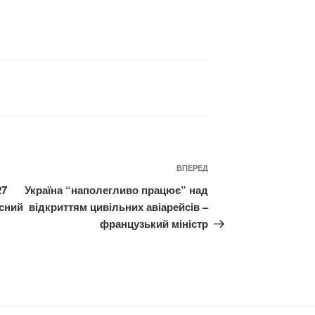
Наступний
ВПЕРЕД
запис
27
Україна “наполегливо працює” над
усний
відкриттям цивільних авіарейсів –
французький міністр