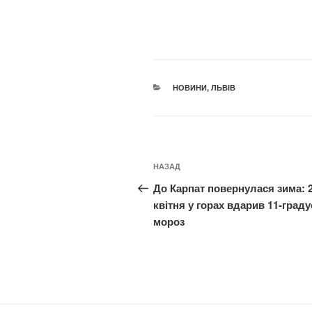
КАТЕГОРІЇ
НОВИНИ
,
ЛЬВІВ
Навігація
Попередній
НАЗАД
записів
запис:
До Карпат повернулася зима: 
квітня у горах вдарив 11-град
мороз