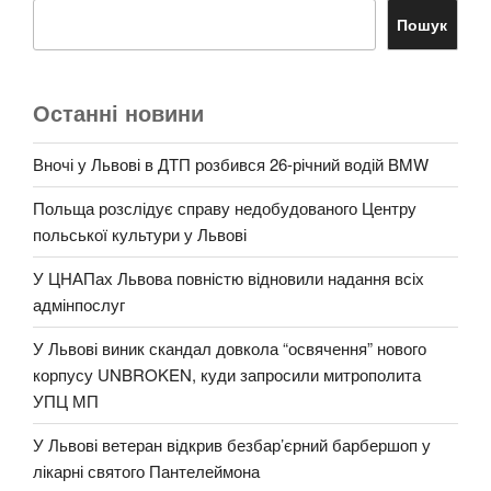
Пошук
Останні новини
Вночі у Львові в ДТП розбився 26-річний водій BMW
Польща розслідує справу недобудованого Центру
польської культури у Львові
У ЦНАПах Львова повністю відновили надання всіх
адмінпослуг
У Львові виник скандал довкола “освячення” нового
корпусу UNBROKEN, куди запросили митрополита
УПЦ МП
У Львові ветеран відкрив безбар’єрний барбершоп у
лікарні святого Пантелеймона