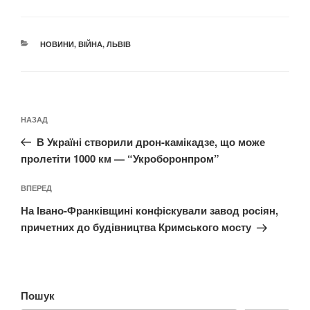
КАТЕГОРІЇ
НОВИНИ
,
ВІЙНА
,
ЛЬВІВ
Навігація
Попередній
НАЗАД
записів
запис:
В Україні створили дрон-камікадзе, що може
пролетіти 1000 км — “Укроборонпром”
Наступний
ВПЕРЕД
запис
На Івано-Франківщині конфіскували завод росіян,
причетних до будівництва Кримського мосту
Пошук