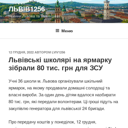
Перейти
ЛЬВІВ1256
до
Новини Львова та Львівщини
вмісту
Меню
ОПУБЛІКОВАНО
12 ГРУДНЯ, 2022
АВТОРОМ
LVIV1256
Львівські школярі на ярмарку
зібрали 80 тис. грн для ЗСУ
Учні 36 школи м. Львова організували шкільний
ярмарок, на якому продавали домашні солодощі та
власні вироби. За один день дітям вдалося назбирати
80 тис. грн, які передали волонтерам. Ці гроші підуть на
закупівлю генератора для львівської 24 бригади.
Про передачу коштів у понеділок, 12 грудня,