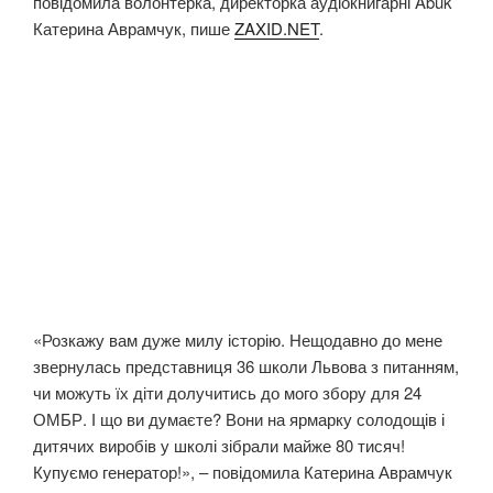
повідомила волонтерка, директорка аудіокнигарні Abuk
Катерина Аврамчук, пише
ZAXID.NET
.
«Розкажу вам дуже милу історію. Нещодавно до мене
звернулась представниця 36 школи Львова з питанням,
чи можуть їх діти долучитись до мого збору для 24
ОМБР. І що ви думаєте? Вони на ярмарку солодощів і
дитячих виробів у школі зібрали майже 80 тисяч!
Купуємо генератор!», – повідомила Катерина Аврамчук