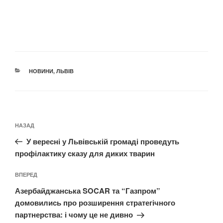
КАТЕГОРІЇ
НОВИНИ
,
ЛЬВІВ
Навігація
Попередній
НАЗАД
записів
запис:
У вересні у Львівській громаді проведуть
профілактику сказу для диких тварин
Наступний
ВПЕРЕД
запис
Азербайджанська SOCAR та “Газпром”
домовились про розширення стратегічного
партнерства: і чому це не дивно