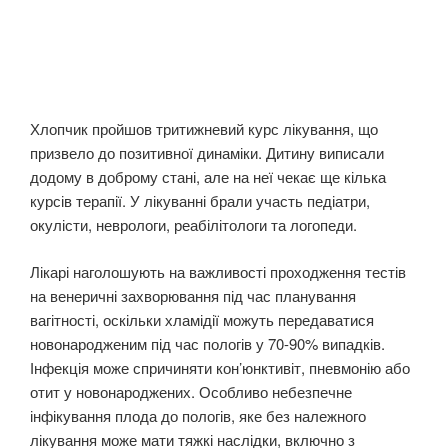
Хлопчик пройшов тритижневий курс лікування, що
призвело до позитивної динаміки. Дитину виписали
додому в доброму стані, але на неї чекає ще кілька
курсів терапії. У лікуванні брали участь педіатри,
окулісти, неврологи, реабілітологи та логопеди.
Лікарі наголошують на важливості проходження тестів
на венеричні захворювання під час планування
вагітності, оскільки хламідії можуть передаватися
новонародженим під час пологів у 70-90% випадків.
Інфекція може спричиняти кон’юнктивіт, пневмонію або
отит у новонароджених. Особливо небезпечне
інфікування плода до пологів, яке без належного
лікування може мати тяжкі наслідки, включно з