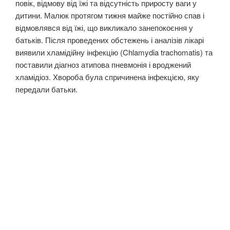
повік, відмову від їжі та відсутність приросту ваги у
дитини. Малюк протягом тижня майже постійно спав і
відмовлявся від їжі, що викликало занепокоєння у
батьків. Після проведених обстежень і аналізів лікарі
виявили хламідійну інфекцію (Chlamydia trachomatis) та
поставили діагноз атипова пневмонія і вроджений
хламідіоз. Хвороба була спричинена інфекцією, яку
передали батьки.