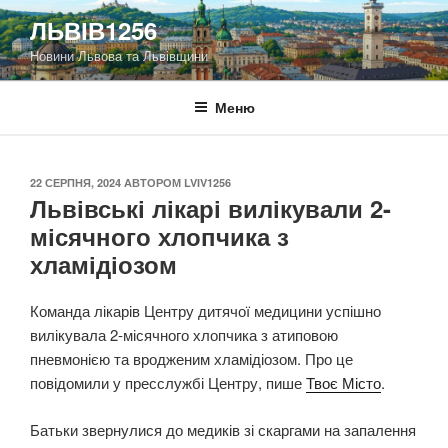
Перейти
ЛЬВІВ1256
до
Новини Львова та Львівщини
вмісту
Меню
ОПУБЛІКОВАНО
22 СЕРПНЯ, 2024
АВТОРОМ
LVIV1256
Львівські лікарі вилікували 2-
місячного хлопчика з
хламідіозом
Команда лікарів Центру дитячої медицини успішно
вилікувала 2-місячного хлопчика з атиповою
пневмонією та вродженим хламідіозом. Про це
повідомили у пресслужбі Центру, пише
Твоє Місто
.
Батьки звернулися до медиків зі скаргами на запалення