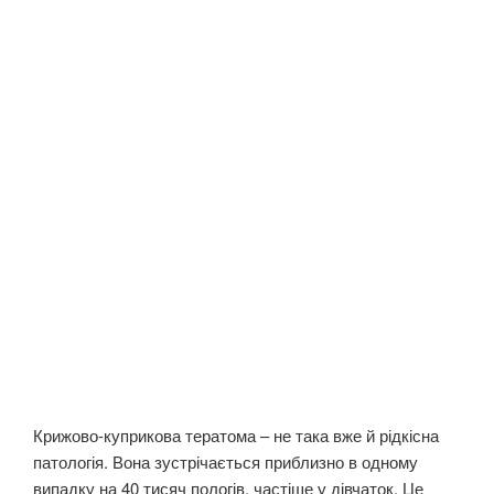
Крижово-куприкова тератома – не така вже й рідкісна
патологія. Вона зустрічається приблизно в одному
випадку на 40 тисяч пологів, частіше у дівчаток. Це