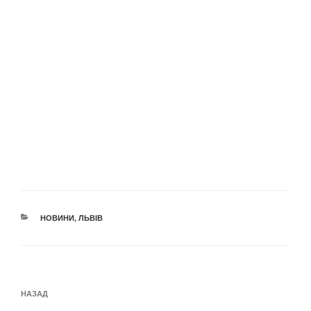
КАТЕГОРІЇ
НОВИНИ
,
ЛЬВІВ
Навігація
Попередній
НАЗАД
записів