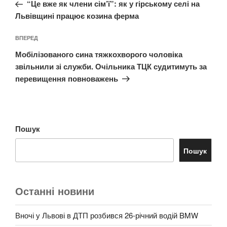
запис:
“Це вже як члени сім’ї”: як у гірському селі на
Львівщині працює козина ферма
Наступний
ВПЕРЕД
запис
Мобілізованого сина тяжкохворого чоловіка
звільнили зі служби. Очільника ТЦК судитимуть за
перевищення повноважень
Пошук
Пошук
Останні новини
Вночі у Львові в ДТП розбився 26-річний водій BMW