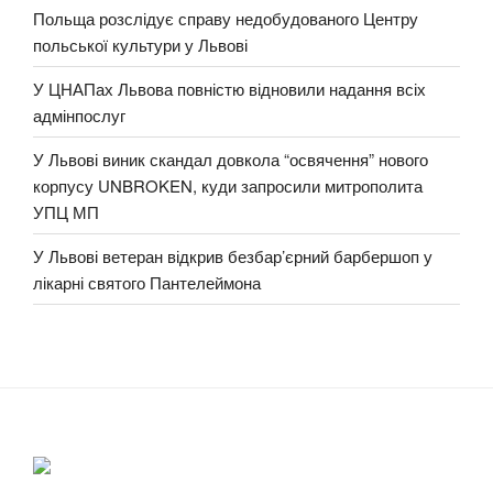
Польща розслідує справу недобудованого Центру
польської культури у Львові
У ЦНАПах Львова повністю відновили надання всіх
адмінпослуг
У Львові виник скандал довкола “освячення” нового
корпусу UNBROKEN, куди запросили митрополита
УПЦ МП
У Львові ветеран відкрив безбар’єрний барбершоп у
лікарні святого Пантелеймона