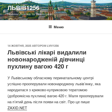
Перейти
ЛЬВІВ1256
до
Новини Львова та Львівщини
вмісту
Меню
ОПУБЛІКОВАНО
14 ЖОВТНЯ, 2025
АВТОРОМ
LVIV1256
Львівські лікарі видалили
новонародженій дівчинці
пухлину вагою 420 г
У Львівському обласному перинатальному центрі
успішно прооперували новонароджену львів’янку, яка
народилася з крижово-куприковою тератомою
(доброякісна пухлина) вагою 420 г. Маля прооперували
на п’ятий день після появи на світ. Про це пише
ZAXID.NET