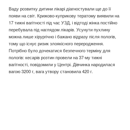
Ваду розвитку дитини лікарі діагностували ще до її
появи на світ. Крижово-куприкову тератому виявили на
17 тижні вагітності під час УЗД, і відтоді жінка постійно
перебувала під наглядом лікарів. Усунути пухлину
можна лише хірургічно і бажано відразу після пологів,
тому що існує ризик злоякісного переродження.
Потрібно було дочекатися безпечного терміну для
пологів: кесарів розтин провели на 37-му тижні
вагітності, повідомили у Центрі. Дівчинка народилася
вагою 3200 г, вага утвору становила 420 г.