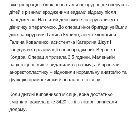
вже рік працює блок неонатальної хірургії, де оперують
дітей з різними вродженими вадами відразу після
народження. На п’ятий день життя оперували тут і
дівчинку з тератомою. До операційної бригади увійшли
дитяча хірургиня Галина Курило, анестезіологиня
Галина Коваленко, асистентка Катерина Шкут і
завідувачка реанімації новонароджених Вероніка
Колдра. Операція тривала 3,5 години. Маленькій
пацієнтці не лише видалили тератому, а й провели
аноректопластику – відновили нормальну анатомію та
функцію прямої кишки й анального отвору.
Коли дитині виповнився місяць, вона достатньо
зміцніла, важила вже 3420 г, і її з лікарні виписали
додому.