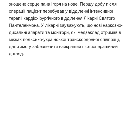
зношене серце пана Ігоря на нове. Першу добу після
операції пацієнт перебував у відділенні інтенсивної
терапії кардіохірургічного відділення Лікарні Святого
Пантелеймона. У лікарні зауважують, що нові наркозно-
дихальні апарати та монітори, які медзаклад отримав в
межах польсько-української транскордонної співпраці,
дали змогу забезпечити найкращий післяопераційний
догляд.