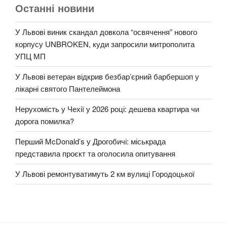
Останні новини
У Львові виник скандал довкола “освячення” нового
корпусу UNBROKEN, куди запросили митрополита
УПЦ МП
У Львові ветеран відкрив безбар’єрний барбершоп у
лікарні святого Пантелеймона
Нерухомість у Чехії у 2026 році: дешева квартира чи
дорога помилка?
Перший McDonald’s у Дрогобичі: міськрада
представила проєкт та оголосила опитування
У Львові ремонтуватимуть 2 км вулиці Городоцької