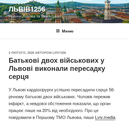
Перейти
ЛЬВІВ1256
до
Новини Львова та Львівщини
вмісту
Меню
ОПУБЛІКОВАНО
2 ЛЮТОГО, 2026
АВТОРОМ
LVIV1256
Батькові двох військових у
Львові виконали пересадку
серця
У Львові кардіохірурги успішно пересадили серце 56-
річному батькові двох військових. Чоловік пережив
інфаркт, а невдовзі обстеження показали, що орган
працює лише на 20% від необхідного. Про це
повідомили в Першому ТМО Львова, пише
Lviv.media
.