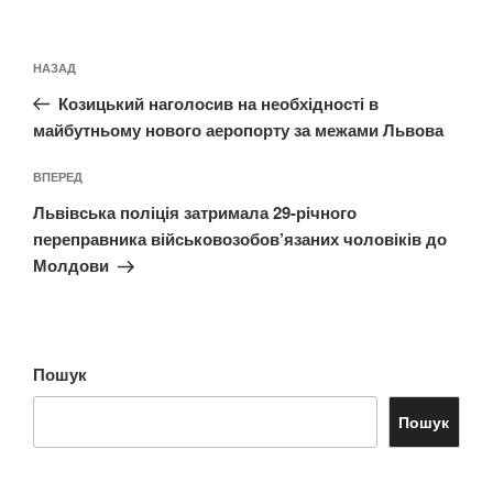
Навігація
Попередній
НАЗАД
записів
запис:
Козицький наголосив на необхідності в
майбутньому нового аеропорту за межами Львова
Наступний
ВПЕРЕД
запис
Львівська поліція затримала 29-річного
переправника військовозобов’язаних чоловіків до
Молдови
Пошук
Пошук