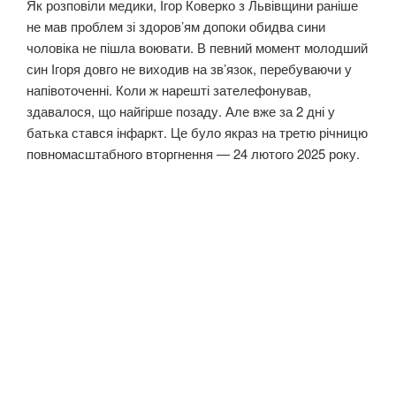
Як розповіли медики, Ігор Коверко з Львівщини раніше
не мав проблем зі здоров’ям допоки обидва сини
чоловіка не пішла воювати. В певний момент молодший
син Ігоря довго не виходив на зв’язок, перебуваючи у
напівоточенні. Коли ж нарешті зателефонував,
здавалося, що найгірше позаду. Але вже за 2 дні у
батька стався інфаркт. Це було якраз на третю річницю
повномасштабного вторгнення — 24 лютого 2025 року.