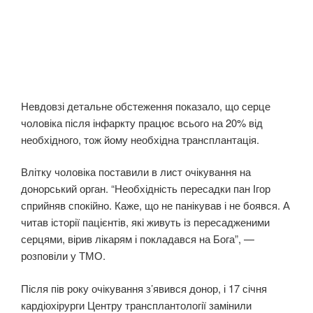
Невдовзі детальне обстеження показало, що серце
чоловіка після інфаркту працює всього на 20% від
необхідного, тож йому необхідна трансплантація.
Влітку чоловіка поставили в лист очікування на
донорський орган. “Необхідність пересадки пан Ігор
сприйняв спокійно. Каже, що не панікував і не боявся. А
читав історії пацієнтів, які живуть із пересадженими
серцями, вірив лікарям і покладався на Бога”, —
розповіли у ТМО.
Після пів року очікування з’явився донор, і 17 січня
кардіохірурги Центру трансплантології замінили