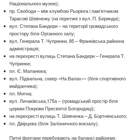
Національного музею);
пр. Свободи – між клумбою Рьорінга і пам’ятником
Тарасові Шевченку (на перетині з вул. П. Беринди);
вул. Степана Бандери – на території громадського
простору біля Органного залу;
вул. Генерала Т. Чупринки, 85 – Франківська районна
адміністрація;
на перехресті вулиць Степана Бандери – Генерала Т.
Чупринки;
пл. Є. Маланюка;
вул. Підвальна, сквер «На Валах»» (біля спортивного
майданчика);
пл. Митна;
вул. Личаківська,175а – (громадський простір біля
церкви Покрови Пресвятої Богородиці);
на перехресті вулиць Т. Шевченка – Д. Бортнянського;
пл. Двірцева (біля Залізничного вокзалу).
Питні фонтани перебувають на балансі районних