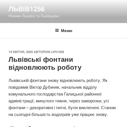
Перейти
ЛЬВІВ1256
до
Новини Львова та Львівщини
вмісту
Меню
ОПУБЛІКОВАНО
14 КВІТНЯ, 2025
АВТОРОМ
LVIV1256
Львівські фонтани
відновлюють роботу
Львівській фонтани знову відновлюють роботу. Як
повідомив Віктор Дубиняк, начальник відділу
комунального господарства Галицької районної
адміністрації, минулого тижня, через заморозки, усі
фонтани – декоративні і питні, були виключені. Станом
на сьогодні більшість водограїв уже працює знову.