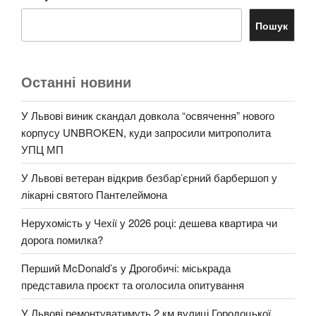
Пошук
Останні новини
У Львові виник скандал довкола “освячення” нового
корпусу UNBROKEN, куди запросили митрополита
УПЦ МП
У Львові ветеран відкрив безбар’єрний барбершоп у
лікарні святого Пантелеймона
Нерухомість у Чехії у 2026 році: дешева квартира чи
дорога помилка?
Перший McDonald’s у Дрогобичі: міськрада
представила проєкт та оголосила опитування
У Львові ремонтуватимуть 2 км вулиці Городоцької