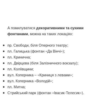
А помилуватися
декоративними та сухими
фонтанами
, можна на таких локаціях:
пр. Свободи, біля Оперного театру;
пл. Галицька (фонтан «Да Вінчі»);
пл. Кринична;
пл. Двірцева (біля Залізничного вокзалу);
пл. Коліївщини;
вул. Коперника – «Криниця з левами»;
вул. Коперника «Володій»;
пл. Митна;
Стрийський парк (фонтан «Івасик-Телесик»).