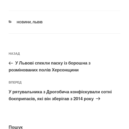
КАТЕГОРІЇ
НОВИНИ
,
ЛЬВІВ
Навігація
Попередній
НАЗАД
записів
запис:
У Львові спекли паску із борошна з
розмінованих полів Херсонщини
Наступний
ВПЕРЕД
запис
У рятувальника з Дрогобича конфіскували сотні
боєприпасів, які він зберігав з 2014 року
Пошук