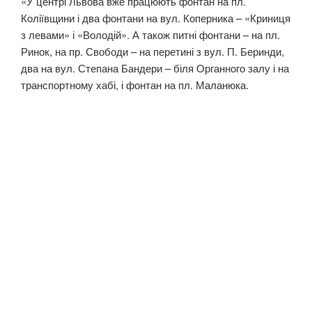
«У центрі Львова вже працюють фонтан на пл.
Коліївщини і два фонтани на вул. Коперника – «Криниця
з левами» і «Володій». А також питні фонтани – на пл.
Ринок, на пр. Свободи – на перетині з вул. П. Беринди,
два на вул. Степана Бандери – біля Органного залу і на
транспортному хабі, і фонтан на пл. Маланюка.