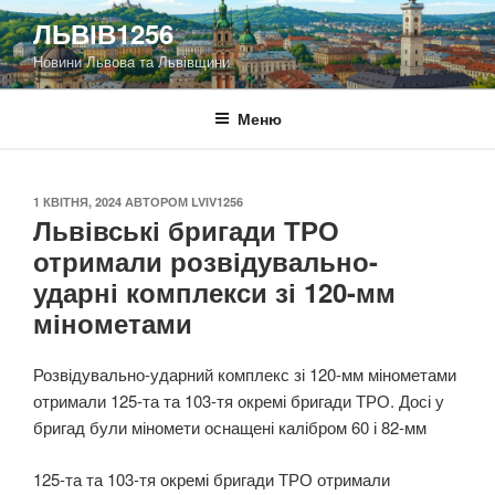
Перейти
ЛЬВІВ1256
до
Новини Львова та Львівщини
вмісту
Меню
ОПУБЛІКОВАНО
1 КВІТНЯ, 2024
АВТОРОМ
LVIV1256
Львівські бригади ТРО
отримали розвідувально-
ударні комплекси зі 120-мм
мінометами
Розвідувально-ударний комплекс зі 120-мм мінометами
отримали 125-та та 103-тя окремі бригади ТРО. Досі у
бригад були міномети оснащені калібром 60 і 82-мм
125-та та 103-тя окремі бригади ТРО отримали