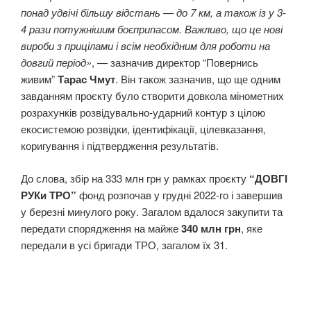
понад удвічі більшу відстань — до 7 км, а також із у 3-
4 рази потужнішим боєприпасом. Важливо, що це нові
вироби з прицілами і всім необхідним для роботи на
довгий період»
, — зазначив директор “Повернись
живим”
Тарас Чмут
. Він також зазначив, що ще одним
завданням проєкту було створити довкола мінометних
розрахунків розвідувально-ударний контур з цілою
екосистемою розвідки, ідентифікації, цілевказання,
коригування і підтвердження результатів.
До слова, збір на 333 млн грн у рамках проєкту
“ДОВГІ
РУКи ТРО”
фонд розпочав у грудні 2022-го і завершив
у березні минулого року. Загалом вдалося закупити та
передати спорядження на майже
340 млн грн
, яке
передали в усі бригади ТРО, загалом їх 31.