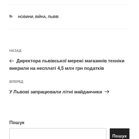
КАТЕГОРІЇ
НОВИНИ
,
ВІЙНА
,
ЛЬВІВ
Навігація
Попередній
НАЗАД
записів
запис:
Директора львівської мережі магазинів техніки
викрили на несплаті 4,5 млн грн податків
Наступний
ВПЕРЕД
запис
У Львові запрацювали літні майданчики
Пошук
Пошук