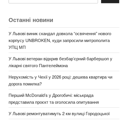
Останні новини
У Львові виник скандал довкола “освячення” нового
корпусу UNBROKEN, куди запросили митрополита
УПЦ МП
У Львові ветеран відкрив безбар’єрний барбершоп у
лікарні святого Пантелеймона
Нерухомість у Чехії у 2026 році: дешева квартира чи
дорога помилка?
Перший McDonald’s у Дрогобичі: міськрада
представила проєкт та оголосила опитування
У Львові ремонтуватимуть 2 км вулиці Городоцької