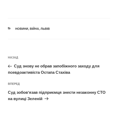
КАТЕГОРІЇ
НОВИНИ
,
ВІЙНА
,
ЛЬВІВ
Навігація
Попередній
НАЗАД
записів
запис:
Суд знову не обрав запобіжного заходу для
псевдоактивіста Остапа Стахіва
Наступний
ВПЕРЕД
запис
Суд зобовʼязав підприємця знести незаконну СТО
на вулиці Зеленій