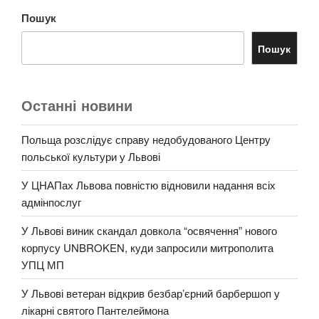
Пошук
Пошук
Останні новини
Польща розслідує справу недобудованого Центру
польської культури у Львові
У ЦНАПах Львова повністю відновили надання всіх
адмінпослуг
У Львові виник скандал довкола “освячення” нового
корпусу UNBROKEN, куди запросили митрополита
УПЦ МП
У Львові ветеран відкрив безбар’єрний барбершоп у
лікарні святого Пантелеймона