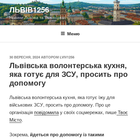
Перейти
ЛЬВІВ1256
до
Новини Львова та Львівщини
вмісту
Меню
ОПУБЛІКОВАНО
30 ВЕРЕСНЯ, 2024
АВТОРОМ
LVIV1256
Львівська волонтерська кухня,
яка готує для ЗСУ, просить про
допомогу
Львівська волонтерська кухня, яка готує їжу для
військових ЗСУ, просить про допомогу. Про це
організація
повідомила
у своїх соцмережах, пише
Твоє
Місто
.
Зокрема,
йдеться про допомогу із такими