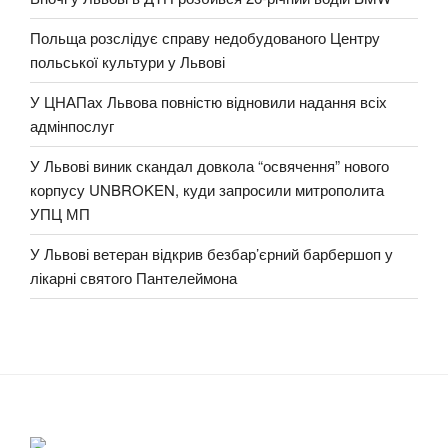
Польща розслідує справу недобудованого Центру
польської культури у Львові
У ЦНАПах Львова повністю відновили надання всіх
адмінпослуг
У Львові виник скандал довкола “освячення” нового
корпусу UNBROKEN, куди запросили митрополита
УПЦ МП
У Львові ветеран відкрив безбар’єрний барбершоп у
лікарні святого Пантелеймона