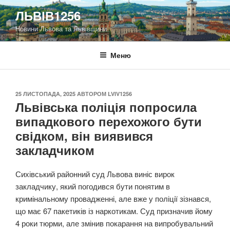
Перейти
ЛЬВІВ1256
до
Новини Львова та Львівщини
вмісту
Меню
ОПУБЛІКОВАНО
25 ЛИСТОПАДА, 2025
АВТОРОМ
LVIV1256
Львівська поліція попросила
випадкового перехожого бути
свідком, він виявився
закладчиком
Сихівський районний суд Львова виніс вирок
закладчику, який погодився бути понятим в
кримінальному провадженні, але вже у поліції зізнався,
що має 67 пакетиків із наркотикам. Суд призначив йому
4 роки тюрми, але змінив покарання на випробувальний