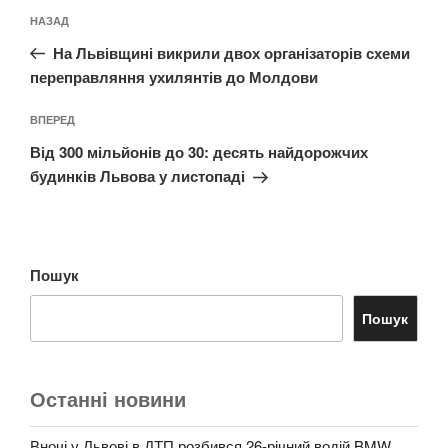
Навігація
Попередній
НАЗАД
записів
запис:
На Львівщині викрили двох організаторів схеми
переправляння ухилянтів до Молдови
Наступний
ВПЕРЕД
запис
Від 300 мільйонів до 30: десять найдорожчих
будинків Львова у листопаді
Пошук
Пошук
Останні новини
Вночі у Львові в ДТП розбився 26-річний водій BMW