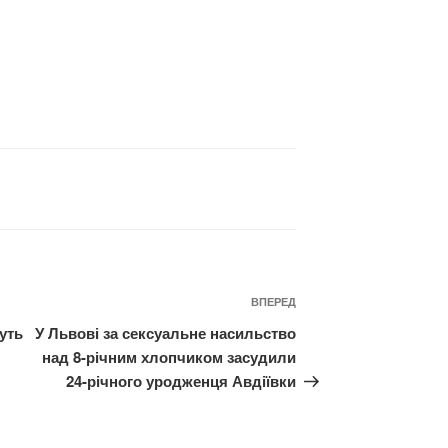
Наступний
ВПЕРЕД
запис
уть
У Львові за сексуальне насильство
над 8-річним хлопчиком засудили
24-річного уродженця Авдіївки