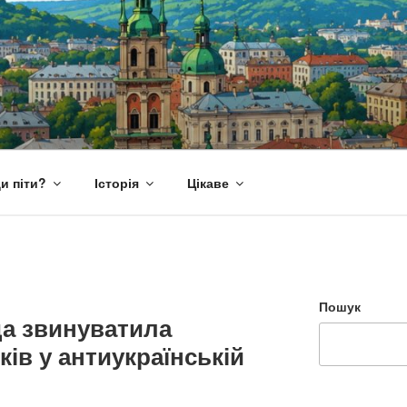
и піти?
Історія
Цікаве
Пошук
да звинуватила
ків у антиукраїнській