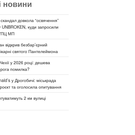
і новини
 скандал довкола “освячення”
у UNBROKEN, куди запросили
УПЦ МП
ан відкрив безбар’єрний
ікарні святого Пантелеймона
Чехії у 2026 році: дешева
орога помилка?
ld’s у Дрогобичі: міськрада
роєкт та оголосила опитування
туватимуть 2 км вулиці