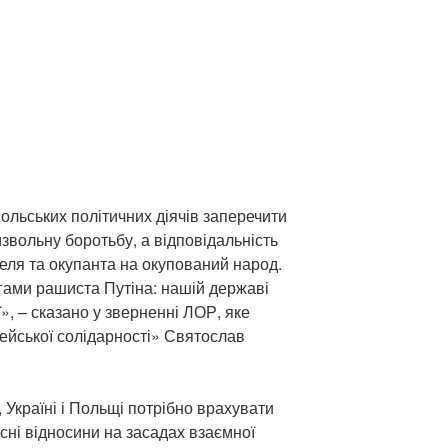
ольських політичних діячів заперечити
звольну боротьбу, а відповідальність
еля та окупанта на окупований народ.
огами рашиста Путіна: нашій державі
ї», – сказано у зверненні ЛОР, яке
пейської солідарності» Святослав
, Україні і Польщі потрібно врахувати
сні відносини на засадах взаємної