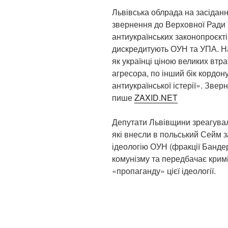
Львівська облрада на засіданні
звернення до Верховної Ради 
антиукраїнських законопроєкті
дискредитують ОУН та УПА. На 
як українці ціною великих втр
агресора, по інший бік кордон
антиукраїнської істерії». Звер
пише
ZAXID.NET
Депутати Львівщини зреагували 
які внесли в польський Сейм 
ідеологію ОУН (фракції Банд
комунізму та передбачає кримі
«пропаганду» цієї ідеології.