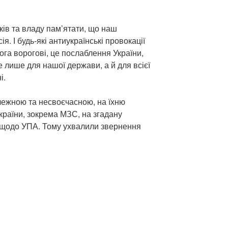
ків та владу пам’ятати, що наш
я. І будь-які антиукраїнські провокації
ога ворогові, це послаблення України,
е лише для нашої держави, а й для всієї
і.
лежною та несвоєчасною, на їхню
України, зокрема МЗС, на згадану
ів щодо УПА. Тому ухвалили звернення