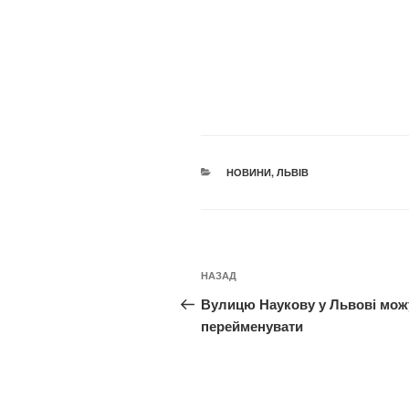
КАТЕГОРІЇ
НОВИНИ
,
ЛЬВІВ
Навігація
Попередній
НАЗАД
записів
запис:
Вулицю Наукову у Львові мож
перейменувати