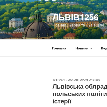
Перейти
до
ЛЬВІВ1256
вмісту
Новини Львова та Львівщини
Головна
Новини
Куд
ОПУБЛІКОВАНО
19 ГРУДНЯ, 2024
АВТОРОМ
LVIV1256
Львівська облра
польських політи
істерії