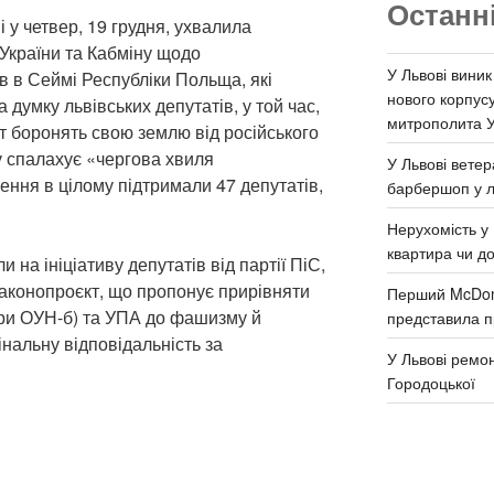
Останн
 у четвер, 19 грудня, ухвалила
України та Кабміну щодо
У Львові виник
в в Сеймі Республіки Польща, які
нового корпус
думку львівських депутатів, у той час,
митрополита 
ат боронять свою землю від російського
у спалахує «чергова хвиля
У Львові ветер
нення в цілому підтримали 47 депутатів,
барбершоп у л
Нерухомість у 
квартира чи д
на ініціативу депутатів від партії ПіС,
законопроєкт, що пропонує прирівняти
Перший McDona
ери ОУН-б) та УПА до фашизму й
представила п
нальну відповідальність за
У Львові ремон
Городоцької