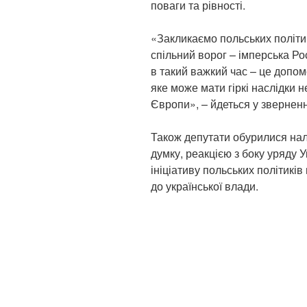
поваги та рівності.
«Закликаємо польських політи
спільний ворог – імперська Росі
в такий важкий час – це допом
яке може мати гіркі наслідки н
Європи», – йдеться у зверненн
Також депутати обурилися на
думку, реакцією з боку уряду 
ініціативу польських політик
до української влади.