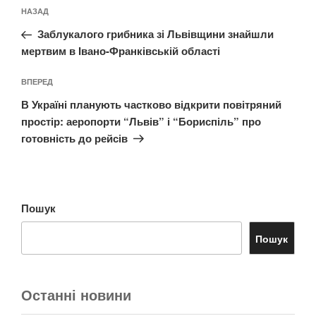
Навігація
Попередній
НАЗАД
записів
запис:
Заблукалого грибника зі Львівщини знайшли
мертвим в Івано-Франківській області
Наступний
ВПЕРЕД
запис
В Україні планують частково відкрити повітряний
простір: аеропорти “Львів” і “Бориспіль” про
готовність до рейсів
Пошук
Пошук
Останні новини