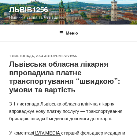
Перейти
ЛЬВІВ1256
до
Новини Львова та Львівщини
вмісту
Меню
ОПУБЛІКОВАНО
1 ЛИСТОПАДА, 2024
АВТОРОМ
LVIV1256
Львівська обласна лікарня
впровадила платне
транспортування “швидкою”:
умови та вартість
З 1 листопада Львівська обласна клінічна лікарня
впроваджує нову платну послугу — транспортування
бригадою швидкої медичної допомоги до лікарні.
У коментарі
LVIV.MEDIA
старший фельдшер медицини