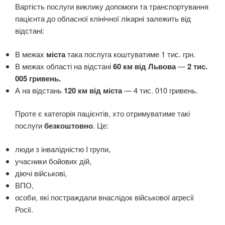
Вартість послуги виклику допомоги та транспортування
пацієнта до обласної клінічної лікарні залежить від
відстані:
В межах
міста
така послуга коштуватиме 1 тис. грн.
В межах області на відстані
60 км від Львова
—
2 тис.
005 гривень.
А на відстань
120 км від міста
—
4 тис. 010 гривень.
Проте є категорія пацієнтів, хто отримуватиме такі
послуги
безкоштовно
. Це:
люди з інвалідністю I групи,
учасники бойових дій,
діючі військові,
ВПО,
особи, які постраждали внаслідок військової агресії
Росії.