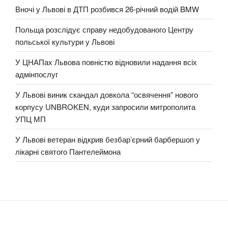
Вночі у Львові в ДТП розбився 26-річний водій BMW
Польща розслідує справу недобудованого Центру
польської культури у Львові
У ЦНАПах Львова повністю відновили надання всіх
адмінпослуг
У Львові виник скандал довкола “освячення” нового
корпусу UNBROKEN, куди запросили митрополита
УПЦ МП
У Львові ветеран відкрив безбар’єрний барбершоп у
лікарні святого Пантелеймона