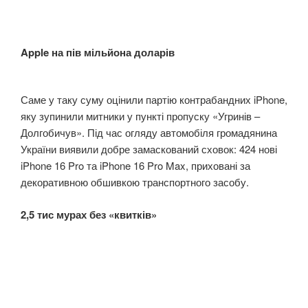
Apple на пів мільйона доларів
Саме у таку суму оцінили партію контрабандних iPhone,
яку зупинили митники у пункті пропуску «Угринів –
Долгобичув». Під час огляду автомобіля громадянина
України виявили добре замаскований сховок: 424 нові
iPhone 16 Pro та iPhone 16 Pro Max, приховані за
декоративною обшивкою транспортного засобу.
2,5 тис мурах без «квитків»