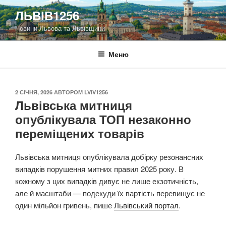
Перейти
ЛЬВІВ1256
до
Новини Львова та Львівщини
вмісту
Меню
ОПУБЛІКОВАНО
2 СІЧНЯ, 2026
АВТОРОМ
LVIV1256
Львівська митниця
опублікувала ТОП незаконно
переміщених товарів
Львівська митниця опублікувала добірку резонансних
випадків порушення митних правил 2025 року. В
кожному з цих випадків дивує не лише екзотичність,
але й масштаби — подекуди їх вартість перевищує не
один мільйон гривень, пише
Львівський портал
.