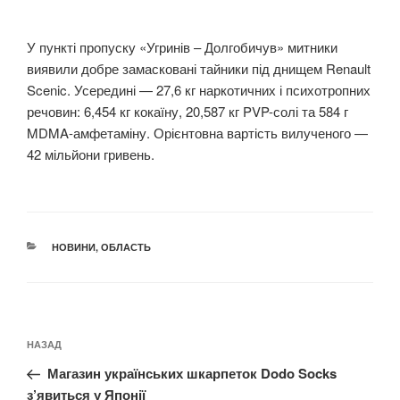
У пункті пропуску «Угринів – Долгобичув» митники
виявили добре замасковані тайники під днищем Renault
Scenic. Усередині — 27,6 кг наркотичних і психотропних
речовин: 6,454 кг кокаїну, 20,587 кг PVP-солі та 584 г
MDMA-амфетаміну. Орієнтовна вартість вилученого —
42 мільйони гривень.
КАТЕГОРІЇ
НОВИНИ
,
ОБЛАСТЬ
Навігація
Попередній
НАЗАД
записів
запис:
Магазин українських шкарпеток Dodo Socks
з’явиться у Японії