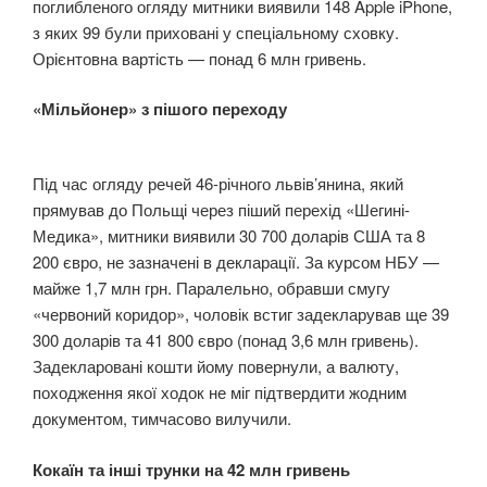
поглибленого огляду митники виявили 148 Apple iPhone,
з яких 99 були приховані у спеціальному сховку.
Орієнтовна вартість — понад 6 млн гривень.
«Мільйонер» з пішого переходу
Під час огляду речей 46-річного львів’янина, який
прямував до Польщі через піший перехід «Шегині-
Медика», митники виявили 30 700 доларів США та 8
200 євро, не зазначені в декларації. За курсом НБУ —
майже 1,7 млн грн. Паралельно, обравши смугу
«червоний коридор», чоловік встиг задекларував ще 39
300 доларів та 41 800 євро (понад 3,6 млн гривень).
Задекларовані кошти йому повернули, а валюту,
походження якої ходок не міг підтвердити жодним
документом, тимчасово вилучили.
Кокаїн та інші трунки на 42 млн гривень