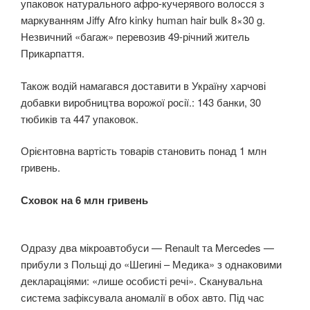
упаковок натурального афро-кучерявого волосся з
маркуванням Jiffy Afro kinky human hair bulk 8×30 g.
Незвичний «багаж» перевозив 49-річний житель
Прикарпаття.
Також водій намагався доставити в Україну харчові
добавки виробництва ворожої росії.: 143 банки, 30
тюбиків та 447 упаковок.
Орієнтовна вартість товарів становить понад 1 млн
гривень.
Сховок на 6 млн гривень
Одразу два мікроавтобуси — Renault та Mercedes —
прибули з Польщі до «Шегині – Медика» з однаковими
деклараціями: «лише особисті речі». Сканувальна
система зафіксувала аномалії в обох авто. Під час