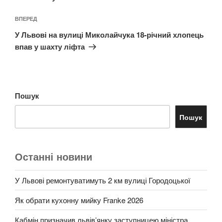
Наступний
ВПЕРЕД
запис
У Львові на вулиці Миколайчука 18-річний хлопець
впав у шахту ліфта
Пошук
Пошук
Останні новини
У Львові ремонтуватимуть 2 км вулиці Городоцької
Як обрати кухонну мийку Franke 2026
Кабмін призначив львів’янку заступницею міністра